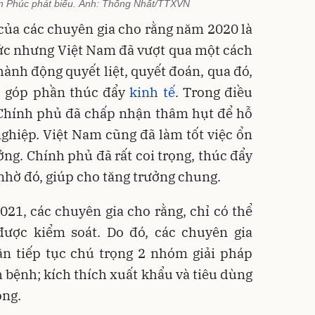
 Phúc phát biểu. Ảnh: Thống Nhất/TTXVN
 của các chuyên gia cho rằng năm 2020 là
hức nhưng Việt Nam đã vượt qua một cách
ành động quyết liệt, quyết đoán, qua đó,
, góp phần thúc đẩy
kinh tế
. Trong điều
 Chính phủ đã chấp nhận thâm hụt để hỗ
ghiệp. Việt Nam cũng đã làm tốt việc ổn
ởng. Chính phủ đã rất coi trọng, thúc đẩy
 nhờ đó, giúp cho tăng trưởng chung.
21, các chuyên gia cho rằng, chỉ có thể
ược kiểm soát. Do đó, các chuyên gia
n tiếp tục chú trọng 2 nhóm giải pháp
bệnh; kích thích xuất khẩu và tiêu dùng
ông.