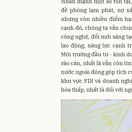
Nhấn mạnh một số tồn tại, 
đề phòng lạm phát, nợ xấ
nhưng còn nhiều điểm hạn
cạnh đó, chúng ta vẫn chư
công nghệ, đổi mới sáng tạ
lao động, năng lực cạnh tr
Môi trường đầu tư - kinh d
rào cản, nhất là vẫn còn tì
nước ngoài đóng góp tích c
khu vực FDI và doanh nghiệ
hóa thấp, nhất là đối với n