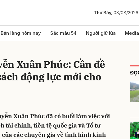
Thứ Bảy,
08/08/2026
bình luận
Bản làng hôm nay
Sắc màu 54
Người giữ lửa
Media
ễn Xuân Phúc: Cần đề
ĐỌC
sách động lực mới cho
Hủy
G
yễn Xuân Phúc đã có buổi làm việc với
 tài chính, tiền tệ quốc gia và Tổ tư
 của các chuyên gia về tình hình kinh