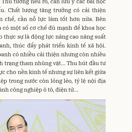
Thủ tướng nêu rõ, cần lưu ý các bài học
u. Chất lượng tăng trưởng có cải thiện
 chế, cần nỗ lực làm tốt hơn nữa. Bên
a có một số cơ chế đủ mạnh để khoa học
o thực sự là động lực nâng cao năng suất
anh, thúc đẩy phát triển kinh tế xã hội.
oanh có nhiều cải thiện nhưng còn nhiều
nh trạng tham nhũng vặt... Thu hút đầu tư
ực cho nền kinh tế nhưng sự liên kết giữa
p trong nước còn lỏng lẻo, tỷ lệ nội địa
gành công nghiệp ô tô, điện tử…