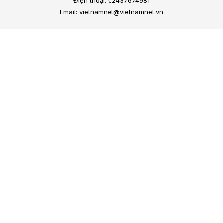
Điện thoại: 02437674981
Email: vietnamnet@vietnamnet.vn