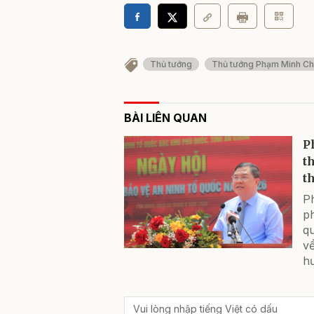
Thủ tướng
Thủ tướng Phạm Minh Ch
BÀI LIÊN QUAN
P
t
th
P
p
q
về
h