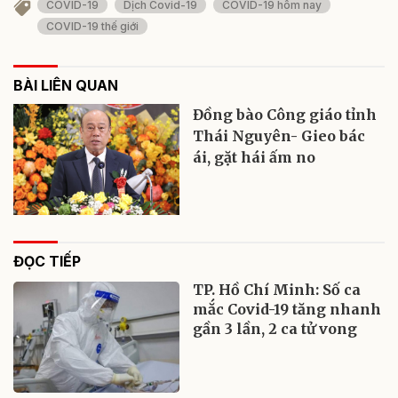
COVID-19
Dịch Covid-19
COVID-19 hôm nay
COVID-19 thế giới
BÀI LIÊN QUAN
Đồng bào Công giáo tỉnh
Thái Nguyên- Gieo bác
ái, gặt hái ấm no
ĐỌC TIẾP
TP. Hồ Chí Minh: Số ca
mắc Covid-19 tăng nhanh
gần 3 lần, 2 ca tử vong