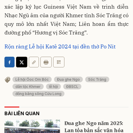
xác lập kỷ lục Guiness Việt Nam về trình diễn
Nhạc Ngũ âm của người Khmer tỉnh Sóc Trăng có
quy mô lớn nhất Việt Nam; Liên hoan ẩm thực
đường phố “Hương vị Sóc Trăng”.
Rộn ràng Lễ hội Katê 2024 tại đền thờ Po Nit
Lễ hội Óoc Om Bóc
Đua ghe Ngo
Sóc Trăng
dân tộc Khmer
lễ hội
ĐBSCL
đồng bằng sông Cửu Long
BÀI LIÊN QUAN
Đua ghe Ngo năm 2025:
Lan tỏa bản sắc văn hóa