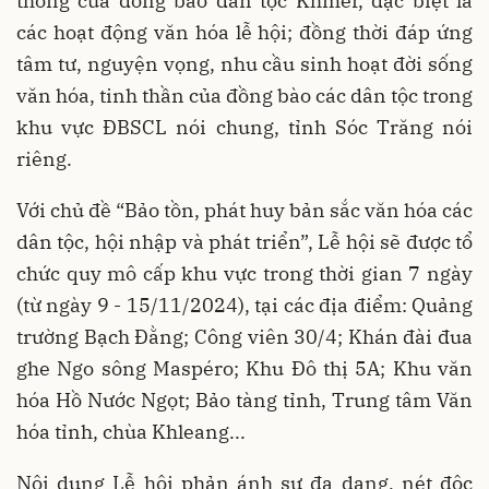
thống của đồng bào dân tộc Khmer, đặc biệt là
các hoạt động văn hóa lễ hội; đồng thời đáp ứng
tâm tư, nguyện vọng, nhu cầu sinh hoạt đời sống
văn hóa, tinh thần của đồng bào các dân tộc trong
khu vực ĐBSCL nói chung, tỉnh Sóc Trăng nói
riêng.
Với chủ đề “Bảo tồn, phát huy bản sắc văn hóa các
dân tộc, hội nhập và phát triển”, Lễ hội sẽ được tổ
chức quy mô cấp khu vực trong thời gian 7 ngày
(từ ngày 9 - 15/11/2024), tại các địa điểm: Quảng
trường Bạch Đằng; Công viên 30/4; Khán đài đua
ghe Ngo sông Maspéro; Khu Đô thị 5A; Khu văn
hóa Hồ Nước Ngọt; Bảo tàng tỉnh, Trung tâm Văn
hóa tỉnh, chùa Khleang...
Nội dung Lễ hội phản ánh sự đa dạng, nét độc