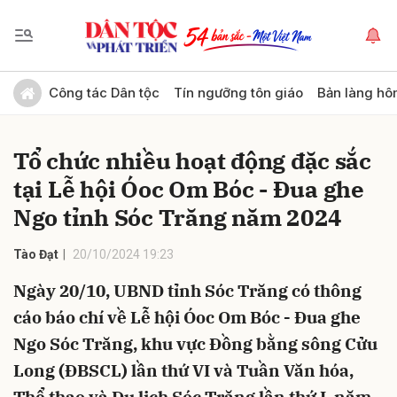
Gửi bình luận
Công tác Dân tộc
Tín ngưỡng tôn giáo
Bản làng hô
Tổ chức nhiều hoạt động đặc sắc
tại Lễ hội Óoc Om Bóc - Đua ghe
Ngo tỉnh Sóc Trăng năm 2024
Tào Đạt
20/10/2024 19:23
Hủy
Gửi
Ngày 20/10, UBND tỉnh Sóc Trăng có thông
cáo báo chí về Lễ hội Óoc Om Bóc - Đua ghe
Ngo Sóc Trăng, khu vực Đồng bằng sông Cửu
Long (ĐBSCL) lần thứ VI và Tuần Văn hóa,