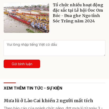
Tổ chức nhiều hoạt động
đặc sắc tại Lễ hội Óoc Om
Bóc - Đua ghe Ngo tỉnh
Sóc Trăng năm 2024
Gửi bình luận
XEM THÊM TIN TỨC - SỰ KIỆN
Mưa lũ ở Lào Cai khiến 2 người mất tích
Theo báo cáo của ngành chức năng, đợt mưa lũ từ ngày 3 -