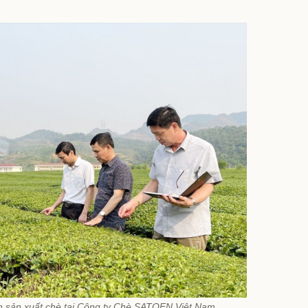
nh sản xuất chè tại Công ty Chè SATOEN Việt Nam