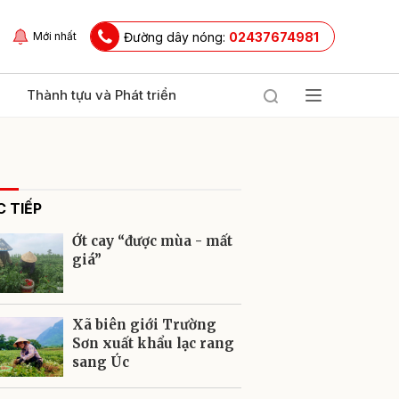
Đường dây nóng:
02437674981
Mới nhất
Thành tựu và Phát triển
 TIẾP
Ớt cay “được mùa - mất
giá”
ửi
Xã biên giới Trường
Sơn xuất khẩu lạc rang
sang Úc