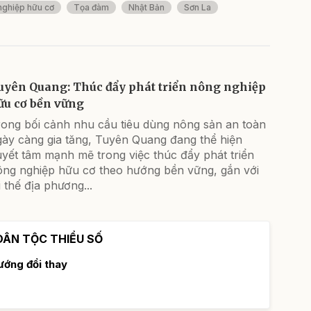
nghiệp hữu cơ
Tọa đàm
Nhật Bản
Sơn La
uyên Quang: Thúc đẩy phát triển nông nghiệp
ữu cơ bền vững
rong bối cảnh nhu cầu tiêu dùng nông sản an toàn
gày càng gia tăng, Tuyên Quang đang thể hiện
yết tâm mạnh mẽ trong việc thúc đẩy phát triển
ông nghiệp hữu cơ theo hướng bền vững, gắn với
i thế địa phương...
DÂN TỘC THIỂU SỐ
ớng đổi thay