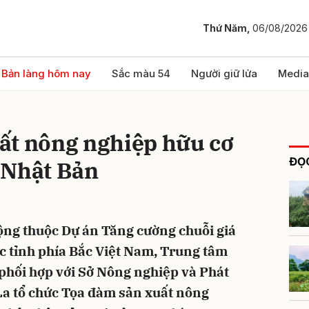
Thứ Năm,
06/08/2026
bình luận
Bản làng hôm nay
Sắc màu 54
Người giữ lửa
Media
ất nông nghiệp hữu cơ
ĐỌC
 Nhật Bản
ộng thuộc Dự án Tăng cường chuỗi giá
Hủy
G
các tỉnh phía Bắc Việt Nam, Trung tâm
phối hợp với Sở Nông nghiệp và Phát
La tổ chức Tọa đàm sản xuất nông