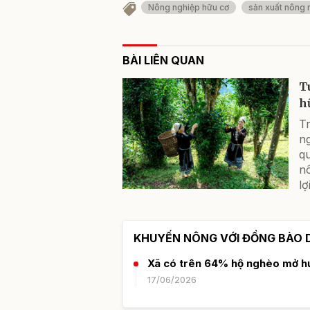
Nông nghiệp hữu cơ
sản xuất nông 
BÀI LIÊN QUAN
T
h
T
n
qu
n
lợ
KHUYẾN NÔNG VỚI ĐỒNG BÀO 
Xã có trên 64% hộ nghèo mở hư
17/06/2026