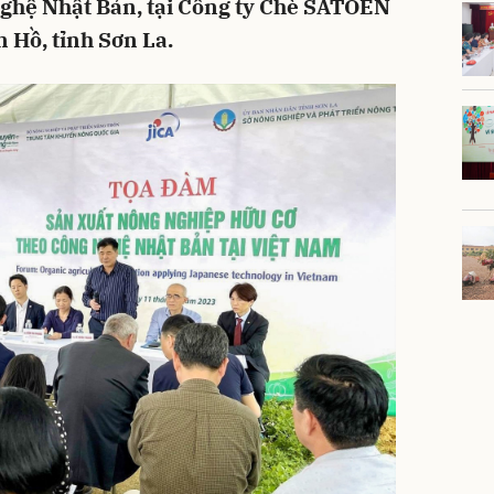
nghệ Nhật Bản, tại Công ty Chè SATOEN
 Hồ, tỉnh Sơn La.