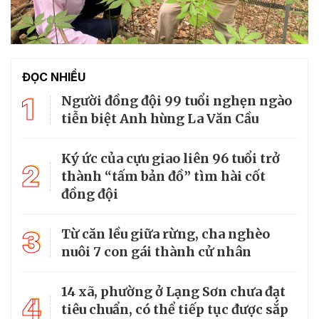
ĐỌC NHIỀU
1
Người đồng đội 99 tuổi nghẹn ngào
tiễn biệt Anh hùng La Văn Cầu
Ký ức của cựu giao liên 96 tuổi trở
2
thành “tấm bản đồ” tìm hài cốt
đồng đội
3
Từ căn lều giữa rừng, cha nghèo
nuôi 7 con gái thành cử nhân
14 xã, phường ở Lạng Sơn chưa đạt
4
tiêu chuẩn, có thể tiếp tục được sắp