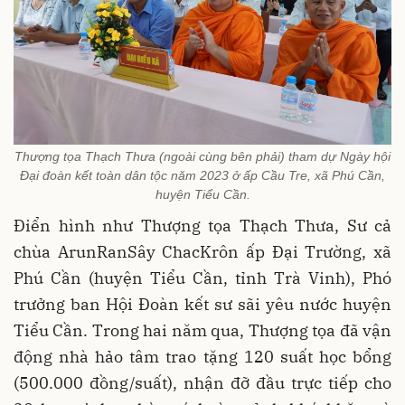
Thượng tọa Thạch Thưa (ngoài cùng bên phải) tham dự Ngày hội
Đại đoàn kết toàn dân tộc năm 2023 ở ấp Cầu Tre, xã Phú Cần,
huyện Tiểu Cần.
Điển hình như Thượng tọa Thạch Thưa, Sư cả
chùa ArunRanSây ChacKrôn ấp Đại Trường, xã
Phú Cần (huyện Tiểu Cần, tỉnh Trà Vinh), Phó
trưởng ban Hội Đoàn kết sư sãi yêu nước huyện
Tiểu Cần. Trong hai năm qua, Thượng tọa đã vận
động nhà hảo tâm trao tặng 120 suất học bổng
(500.000 đồng/suất), nhận đỡ đầu trực tiếp cho