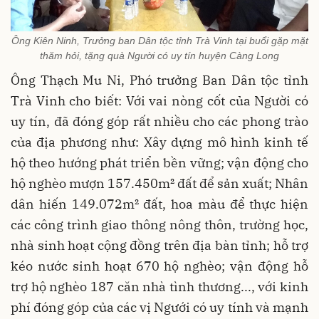
Ông Kiên Ninh, Trưởng ban Dân tộc tỉnh Trà Vinh tại buổi gặp mặt
thăm hỏi, tặng quà Người có uy tín huyện Càng Long
Ông Thạch Mu Ni, Phó trưởng Ban Dân tộc tỉnh
Trà Vinh cho biết: Với vai nòng cốt của Người có
uy tín, đã đóng góp rất nhiều cho các phong trào
của địa phương như: Xây dựng mô hình kinh tế
hộ theo hướng phát triển bền vững; vận động cho
hộ nghèo mượn 157.450m² đất để sản xuất; Nhân
dân hiến 149.072m² đất, hoa màu để thực hiện
các công trình giao thông nông thôn, trường học,
nhà sinh hoạt cộng đồng trên địa bàn tỉnh; hỗ trợ
kéo nước sinh hoạt 670 hộ nghèo; vận động hỗ
trợ hộ nghèo 187 căn nhà tình thương..., với kinh
phí đóng góp của các vị Ngưới có uy tính và mạnh