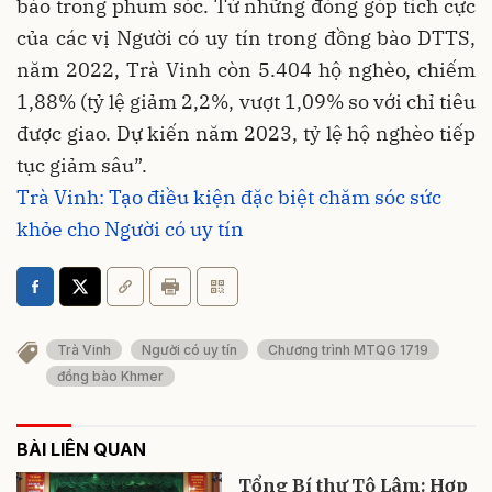
bào trong phum sóc. Từ những đóng góp tích cực
của các vị Người có uy tín trong đồng bào DTTS,
năm 2022, Trà Vinh còn 5.404 hộ nghèo, chiếm
1,88% (tỷ lệ giảm 2,2%, vượt 1,09% so với chỉ tiêu
được giao. Dự kiến năm 2023, tỷ lệ hộ nghèo tiếp
tục giảm sâu”.
Trà Vinh: Tạo điều kiện đặc biệt chăm sóc sức
khỏe cho Người có uy tín
Trà Vinh
Người có uy tín
Chương trình MTQG 1719
đồng bào Khmer
BÀI LIÊN QUAN
Tổng Bí thư Tô Lâm: Hợp