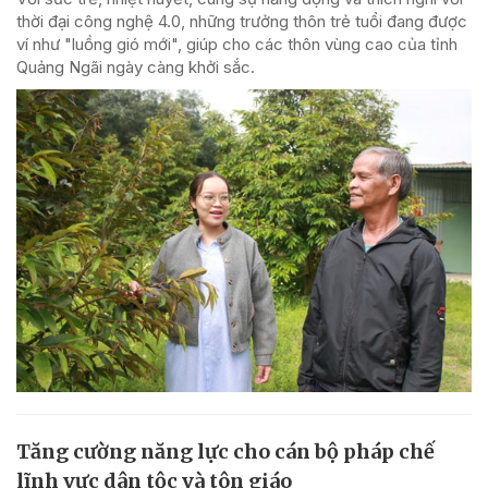
thời đại công nghệ 4.0, những trưởng thôn trẻ tuổi đang được
ví như "luồng gió mới", giúp cho các thôn vùng cao của tỉnh
Quảng Ngãi ngày càng khởi sắc.
Tăng cường năng lực cho cán bộ pháp chế
lĩnh vực dân tộc và tôn giáo