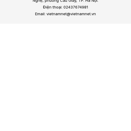
Nghệ, phường Cầu Giấy, TP. Hà Nội.
Điện thoại: 02437674981
Email: vietnamnet@vietnamnet.vn