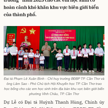
trường” năm 2025 cho các em học sinh có
hoàn cảnh khó khăn khu vực biên giới biển
của thành phố.
Đại tá Phạm Lê Xuân Bình - Chỉ huy trưởng BĐBP TP. Cần Thơ và
ông Lâm Sao - Phó Chủ tịch Hội Khuyến học TP. Cần Thơ trao
học bổng cho các em học sinh trên địa bàn khu vực biên giới biển
phường Vĩnh Châu, TP. Cần Thơ
Dự Lễ có Đại tá Huỳnh Thanh Hùng, Chính ủy