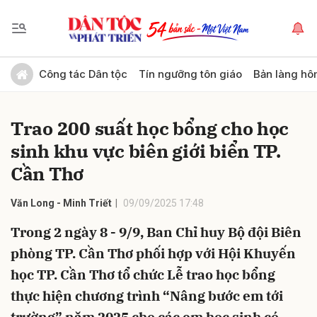
Gửi bình luận
Công tác Dân tộc
Tín ngưỡng tôn giáo
Bản làng hô
Trao 200 suất học bổng cho học
sinh khu vực biên giới biển TP.
Cần Thơ
Văn Long - Minh Triết
09/09/2025 17:48
Hủy
Gửi
Trong 2 ngày 8 - 9/9, Ban Chỉ huy Bộ đội Biên
phòng TP. Cần Thơ phối hợp với Hội Khuyến
học TP. Cần Thơ tổ chức Lễ trao học bổng
thực hiện chương trình “Nâng bước em tới