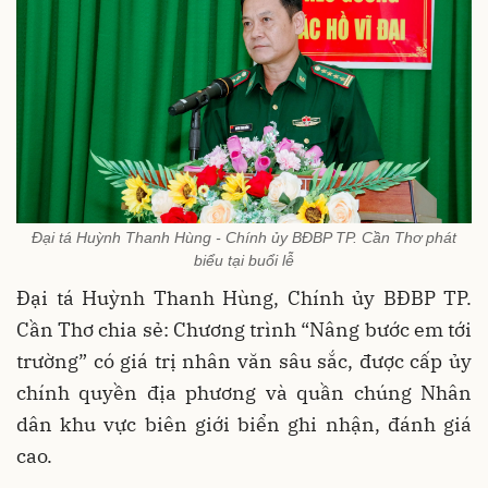
Đại tá Huỳnh Thanh Hùng - Chính ủy BĐBP TP. Cần Thơ phát
biểu tại buổi lễ
Đại tá Huỳnh Thanh Hùng, Chính ủy BĐBP TP.
Cần Thơ chia sẻ: Chương trình “Nâng bước em tới
trường” có giá trị nhân văn sâu sắc, được cấp ủy
chính quyền địa phương và quần chúng Nhân
dân khu vực biên giới biển ghi nhận, đánh giá
cao.