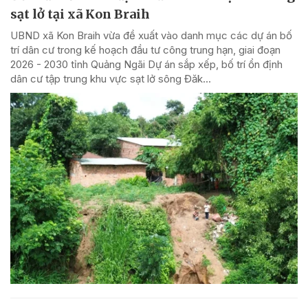
sạt lở tại xã Kon Braih
UBND xã Kon Braih vừa đề xuất vào danh mục các dự án bố
trí dân cư trong kế hoạch đầu tư công trung hạn, giai đoạn
2026 - 2030 tỉnh Quảng Ngãi Dự án sắp xếp, bố trí ổn định
dân cư tập trung khu vực sạt lở sông Đăk...