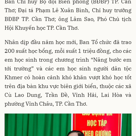
Ban Chỉ huy Bộ đội Biên phòng (BĐBP) TP. Cần
Thơ; Đại tá Phạm Lê Xuân Bình, Chỉ huy trưởng
BĐBP TP. Cần Thơ; ông Lâm Sao, Phó Chủ tịch
Hội Khuyến học TP. Cần Thơ.
Nhân dịp đầu năm học mới,
B
an Tổ chức đã trao
200 suất học bổng, mỗi suất 1 triệu đồng, cho các
em học sinh trong chương trình “Nâng bước em
tới trường” và các em học sinh người dân tộc
Khmer có hoàn cảnh khó khăn vượt khó học tốt
trên địa bàn khu vực biên giới biển, thuộc các
xã
Cù Lao Dung, Trần Đề, Vĩnh Hải, Lai Hòa và
phường Vĩnh Châu, TP. Cần Thơ.