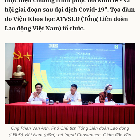
thực hiện chương trình phục hồi kinh tế - xã
hội giai đoạn sau đại dịch Covid-19”. Tọa đàm
do Viện Khoa học ATVSLĐ (Tổng Liên đoàn
Lao động Việt Nam) tổ chức.
Ông Phan Văn Anh, Phó Chủ tịch Tổng Liên đoàn Lao động
(LĐLĐ) Việt Nam (giữa); bà Ingrid Christensen, Giám đốc Văn