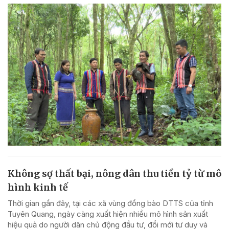
Không sợ thất bại, nông dân thu tiền tỷ từ mô
hình kinh tế
Thời gian gần đây, tại các xã vùng đồng bào DTTS của tỉnh
Tuyên Quang, ngày càng xuất hiện nhiều mô hình sản xuất
hiệu quả do người dân chủ động đầu tư, đổi mới tư duy và