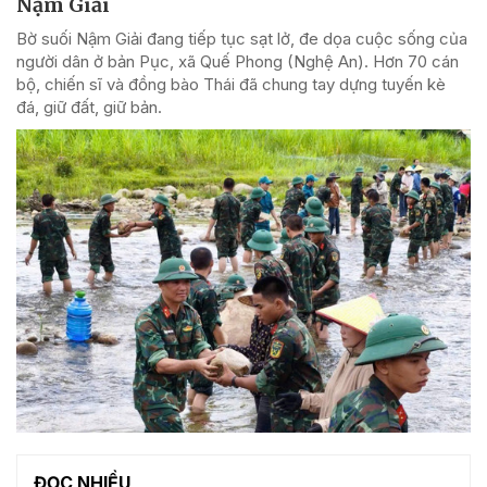
Nậm Giải
Bờ suối Nậm Giải đang tiếp tục sạt lở, đe dọa cuộc sống của
người dân ở bản Pục, xã Quế Phong (Nghệ An). Hơn 70 cán
bộ, chiến sĩ và đồng bào Thái đã chung tay dựng tuyến kè
đá, giữ đất, giữ bản.
ĐỌC NHIỀU