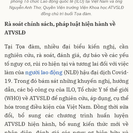
phòng Tổ chức Lao động quốc tế (ILO) tại Việt Nam và ông
Nguyễn Anh Thơ, Quyền Viện trưởng Viện Khoa học ATVSLĐ
đồng chủ trì buổi Tọa đàm.
Rà soát chính sách, pháp luật hiện hành về
ATVSLĐ
Tại Tọa đàm, nhiều đại biểu kiến nghị, cần
nghiên cứu, rà soát, đánh giá, dự báo về các yếu
tố nguy cơ, rủi ro hiện tại và tương lai đối với việc
làm của
người lao động
(NLĐ) hậu đại dịch Covid-
19. Trong đó bám sát những khuyến nghị, hướng
dẫn, các bộ công cụ của ILO, Tổ chức Y tế thế giới
(WHO) về ATVSLĐ để nghiên cứu, áp dụng, cụ thể
hóa trong điều kiện của Việt Nam. Đồng thời sửa
đổi, bổ sung các chương trình huấn luyện
ATVSLĐ hiện hành, bổ sung kiến thức mới về
nhận diện, đánh giá các nguy cơ hiện hữu và