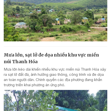
Mưa lớn, sạt lở đe dọa nhiều khu vực miền
núi Thanh Hóa
Mưa lớn kéo dài khiến nhiều khu vực miền núi Thanh Hóa xảy
ra sạt lở đất đá, ảnh hưởng giao thông, công trình và đe dọa
an toàn người dân. Chính quyền các địa phương đang khẩn
trương triển khai phương án ứng phó.