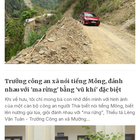
Trưởng công an xã nói tiếng Mông, đánh
nhau với 'ma rừng' bằng 'vũ khí' đặc biệt
Khi về hưu, tôi chỉ mong bà con nhớ đến mình với hình ảnh
của một cán bộ công an người Thái biết nói tiếng Mông, biết
lên nương gùi lúa, giỏi đánh nhau với "ma rừng”, Thiếu tá Lèng
Văn Tuân - Trưởng Công an xã Mường...