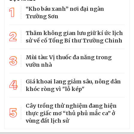
1
“Kho báu xanh” nơi đại ngàn
Trường Sơn
2
Thăm không gian lưu giữ kí ức lịch
sử về cố Tổng Bí thư Trường Chinh
3
Mùi tàu: Vị thuốc đa năng trong
vườn nhà
4
Giá khoai lang giảm sâu, nông dân
khóc ròng vì "lỗ kép"
Cây trồng thử nghiệm đang hiện
5
thực giấc mơ “thủ phủ mắc ca” ở
vùng đất lịch sử