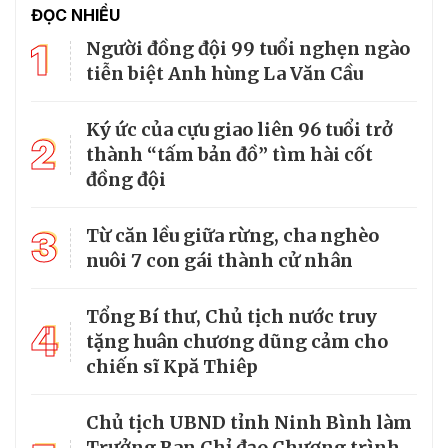
ĐỌC NHIỀU
1
Người đồng đội 99 tuổi nghẹn ngào
tiễn biệt Anh hùng La Văn Cầu
Ký ức của cựu giao liên 96 tuổi trở
2
thành “tấm bản đồ” tìm hài cốt
đồng đội
3
Từ căn lều giữa rừng, cha nghèo
nuôi 7 con gái thành cử nhân
Tổng Bí thư, Chủ tịch nước truy
4
tặng huân chương dũng cảm cho
chiến sĩ Kpă Thiêp
Chủ tịch UBND tỉnh Ninh Bình làm
Trưởng Ban Chỉ đạo Chương trình