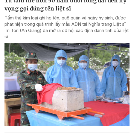
Từ tấm thẻ hơn 50 năm dưới lòng đất đến hy
vọng gọi đúng tên liệt sĩ
Tấm thẻ kim loại ghi họ tên, quê quán và ngày hy sinh, được
phát hiện trong quá trình lấy mẫu ADN tại Nghĩa trang Liệt sĩ
Tri Tôn (An Giang) đã mở ra cơ hội xác định danh tính của liệt
sĩ.