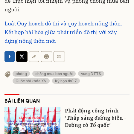
để thực hiện tốt nhiệm vụ phòng chống mua bán
người.
Luật Quy hoạch đô thị và quy hoạch nông thôn:
Kết hợp hài hòa giữa phát triển đô thị với xây
dựng nông thôn mới
phòng
chống mua bán người
vùng DTTS
Quốc hội khóa XV
Kỳ họp thứ 7
BÀI LIÊN QUAN
Phát động công trình
'Thắp sáng đường biên -
Đường cờ Tổ quốc'