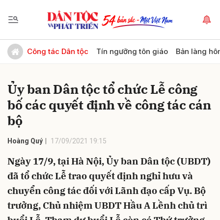
Gửi bình luận
Công tác Dân tộc
Tín ngưỡng tôn giáo
Bản làng hô
Ủy ban Dân tộc tổ chức Lễ công
bố các quyết định về công tác cán
bộ
Hoàng Quý
17/09/2021 19:15
Hủy
Gửi
Ngày 17/9, tại Hà Nội, Ủy ban Dân tộc (UBDT)
đã tổ chức Lễ trao quyết định nghỉ hưu và
chuyển công tác đối với Lãnh đạo cấp Vụ. Bộ
trưởng, Chủ nhiệm UBDT Hầu A Lềnh chủ trì