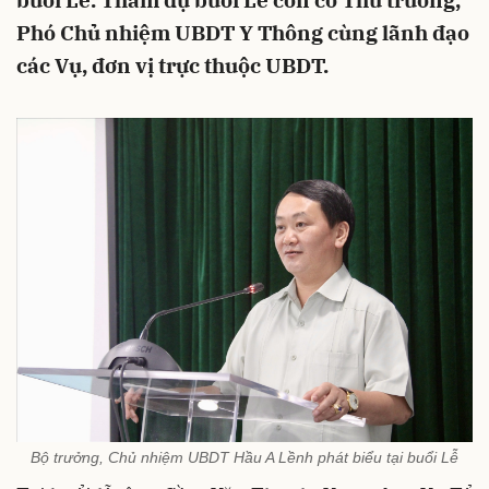
buổi Lễ. Tham dự buổi Lễ còn có Thứ trưởng,
Phó Chủ nhiệm UBDT Y Thông cùng lãnh đạo
các Vụ, đơn vị trực thuộc UBDT.
Bộ trưởng, Chủ nhiệm UBDT Hầu A Lềnh phát biểu tại buổi Lễ