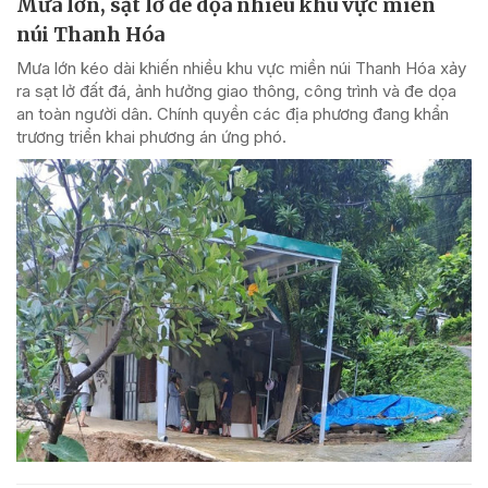
Mưa lớn, sạt lở đe dọa nhiều khu vực miền
núi Thanh Hóa
Mưa lớn kéo dài khiến nhiều khu vực miền núi Thanh Hóa xảy
ra sạt lở đất đá, ảnh hưởng giao thông, công trình và đe dọa
an toàn người dân. Chính quyền các địa phương đang khẩn
trương triển khai phương án ứng phó.