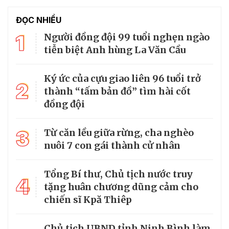
ĐỌC NHIỀU
1
Người đồng đội 99 tuổi nghẹn ngào
tiễn biệt Anh hùng La Văn Cầu
Ký ức của cựu giao liên 96 tuổi trở
2
thành “tấm bản đồ” tìm hài cốt
đồng đội
3
Từ căn lều giữa rừng, cha nghèo
nuôi 7 con gái thành cử nhân
Tổng Bí thư, Chủ tịch nước truy
4
tặng huân chương dũng cảm cho
chiến sĩ Kpă Thiêp
Chủ tịch UBND tỉnh Ninh Bình làm