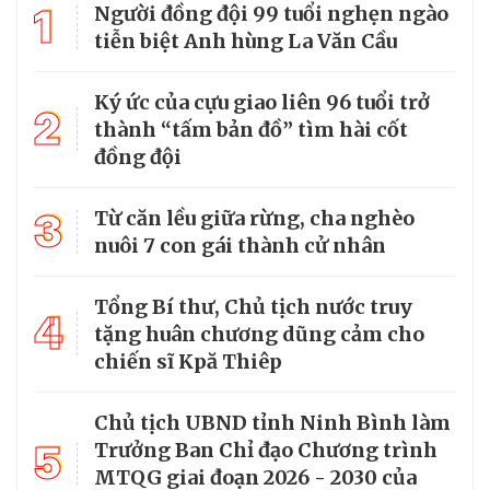
1
Người đồng đội 99 tuổi nghẹn ngào
tiễn biệt Anh hùng La Văn Cầu
Ký ức của cựu giao liên 96 tuổi trở
2
thành “tấm bản đồ” tìm hài cốt
đồng đội
3
Từ căn lều giữa rừng, cha nghèo
nuôi 7 con gái thành cử nhân
Tổng Bí thư, Chủ tịch nước truy
4
tặng huân chương dũng cảm cho
chiến sĩ Kpă Thiêp
Chủ tịch UBND tỉnh Ninh Bình làm
5
Trưởng Ban Chỉ đạo Chương trình
MTQG giai đoạn 2026 - 2030 của