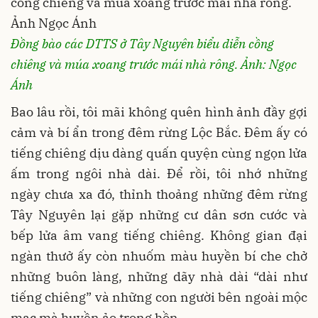
Đồng bào các DTTS ở Tây Nguyên biểu diễn cồng
chiêng và múa xoang trước mái nhà rông.
Ảnh: Ngọc
Ánh
Bao lâu rồi, tôi mãi không quên hình ảnh đầy gợi
cảm và bí ẩn trong đêm rừng Lộc Bắc. Đêm ấy có
tiếng chiêng dịu dàng quấn quyện cùng ngọn lửa
ấm trong ngôi nhà dài. Để rồi, tôi nhớ những
ngày chưa xa đó, thỉnh thoảng những đêm rừng
Tây Nguyên lại gặp những cư dân sơn cước và
bếp lửa âm vang tiếng chiêng. Không gian đại
ngàn thưở ấy còn nhuốm màu huyền bí che chở
những buôn làng, những dãy nhà dài “dài như
tiếng chiêng” và những con người bên ngoài mộc
mạc mà huyền ảo trong hồn.