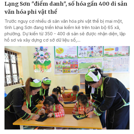
Lạng Sơn "điểm danh", số hóa gần 400 di sản
văn hóa phi vật thể
Trước nguy cơ nhiều di sản văn hóa phi vật thể bị mai một,
tỉnh Lạng Sơn đang triển khai kiểm kê trên toàn bộ 65 xã,
phường. Dự kiến từ 350 - 400 di sản sẽ được nhận diện, lập
hồ sơ và xây dựng cơ sở dữ liệu số,...