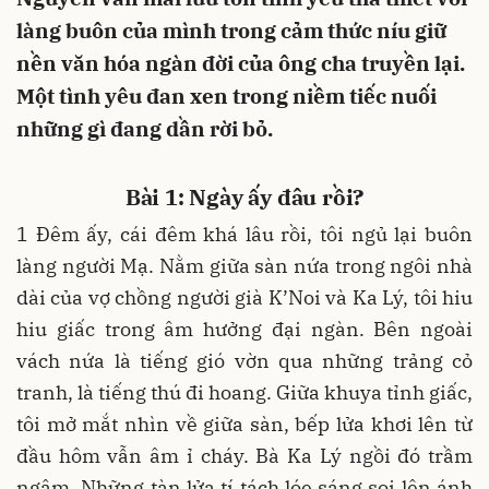
làng buôn của mình trong cảm thức níu giữ
nền văn hóa ngàn đời của ông cha truyền lại.
Một tình yêu đan xen trong niềm tiếc nuối
những gì đang dần rời bỏ.
Bài 1: Ngày ấy đâu rồi?
1 Đêm ấy, cái đêm khá lâu rồi, tôi ngủ lại buôn
làng người Mạ. Nằm giữa sàn nứa trong ngôi nhà
dài của vợ chồng người già K’Noi và Ka Lý, tôi hiu
hiu giấc trong âm hưởng đại ngàn. Bên ngoài
vách nứa là tiếng gió vờn qua những trảng cỏ
tranh, là tiếng thú đi hoang. Giữa khuya tỉnh giấc,
tôi mở mắt nhìn về giữa sàn, bếp lửa khơi lên từ
đầu hôm vẫn âm ỉ cháy. Bà Ka Lý ngồi đó trầm
ngâm. Những tàn lửa tí tách lóe sáng soi lên ánh