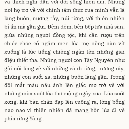
và thích nghi dần với đời sống hiện đại. Nhưng
nơi họ trở về với chính tâm thức của mình vẫn là
làng buôn, nương rẫy, núi rừng, với thiên nhiên
bí ẩn mà gần gũi. Đêm đêm, bên bếp lửa nhà sàn,
giữa những người đồng tộc, khi cần rượu trên
chiếc chóe cổ ngấm men lúa mẹ nồng nàn vít
xuống là lúc tiếng chiêng ngân lên những giai
điệu thiết tha. Những người con Tây Nguyên như
gửi nỗi lòng về với những cánh rừng, nương rẫy,
những con suối xa, những buôn làng gần. Trong
đôi mắt màu nâu ánh lên giấc mơ trở về với
những mùa suốt lúa thơ mộng ngày xưa. Lúa suốt
xong, khi bàn chân đạp lên cuống rạ, lòng bỗng
nao nao vì thiên nhiên đã mang hồn lúa đi về
phía rừng Yàng…