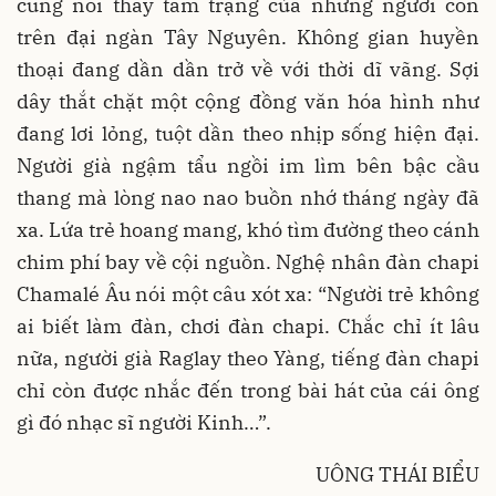
cũng nói thay tâm trạng của những người con
trên đại ngàn Tây Nguyên. Không gian huyền
thoại đang dần dần trở về với thời dĩ vãng. Sợi
dây thắt chặt một cộng đồng văn hóa hình như
đang lơi lỏng, tuột dần theo nhịp sống hiện đại.
Người già ngậm tẩu ngồi im lìm bên bậc cầu
thang mà lòng nao nao buồn nhớ tháng ngày đã
xa. Lứa trẻ hoang mang, khó tìm đường theo cánh
chim phí bay về cội nguồn. Nghệ nhân đàn chapi
Chamalé Âu nói một câu xót xa: “Người trẻ không
ai biết làm đàn, chơi đàn chapi. Chắc chỉ ít lâu
nữa, người già Raglay theo Yàng, tiếng đàn chapi
chỉ còn được nhắc đến trong bài hát của cái ông
gì đó nhạc sĩ người Kinh…”.
UÔNG THÁI BIỂU