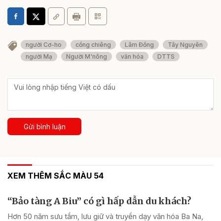
người Cơ-ho
cồng chiêng
Lâm Đồng
Tây Nguyên
người Mạ
Người M'nông
văn hóa
DTTS
Gửi bình luận
XEM THÊM SẮC MÀU 54
“Bảo tàng A Biu” có gì hấp dẫn du khách?
Hơn 50 năm sưu tầm, lưu giữ và truyền dạy văn hóa Ba Na,