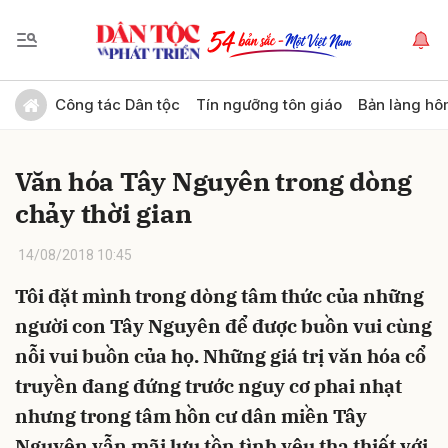
Gửi bình luận
Công tác Dân tộc
Tín ngưỡng tôn giáo
Bản làng hô
Văn hóa Tây Nguyên trong dòng
chảy thời gian
14/08/2018 10:45
Tôi đặt mình trong dòng tâm thức của những
Hủy
Gửi
người con Tây Nguyên để được buồn vui cùng
nỗi vui buồn của họ. Những giá trị văn hóa cổ
truyền đang đứng trước nguy cơ phai nhạt
nhưng trong tâm hồn cư dân miền Tây
Nguyên vẫn mãi lưu tồn tình yêu tha thiết với