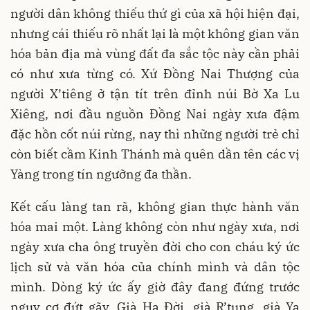
người dân không thiếu thứ gì của xã hội hiện đại,
nhưng cái thiếu rõ nhất lại là một không gian văn
hóa bản địa mà vùng đất đa sắc tộc này cần phải
có như xưa từng có. Xứ Đồng Nai Thượng của
người X’tiêng ở tận tít trên đỉnh núi Bờ Xa Lu
Xiêng, nơi đầu nguồn Đồng Nai ngày xưa đậm
đặc hồn cốt núi rừng, nay thì những người trẻ chỉ
còn biết cầm Kinh Thánh mà quên dần tên các vị
Yàng trong tín ngưỡng đa thần.
Kết cấu làng tan rã, không gian thực hành văn
hóa mai một. Làng không còn như ngày xưa, nơi
ngày xưa cha ông truyền đời cho con cháu ký ức
lịch sử và văn hóa của chính mình và dân tộc
mình. Dòng ký ức ấy giờ đây đang đứng trước
nguy cơ đứt gãy. Già Ha Đời, già R’tung, già Ya