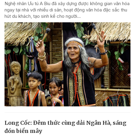
Nghệ nhân Ưu tú A Biu đã xây dựng được không gian văn hóa
ngay tại nhà với nhiều di sản, hoạt động văn hóa đặc sắc thu
hút du khách, tạo sinh kế cho người...
Long Cốc: Đêm thức cùng dải Ngân Hà, sáng
đón biển mây