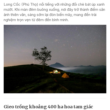
Long Cốc (Phú Thọ) nổi tiếng với những đồi chè bát úp xanh
mướt. Khi màn đêm buông xuống, nơi đây trở thành điểm săn
ảnh thiên văn, sáng sớm lại đón biển mây, mang đến trải
nghiệm trọn vẹn từ đêm đến bình minh.
Gieo trồng khoảng 400 ha hoa tam giác