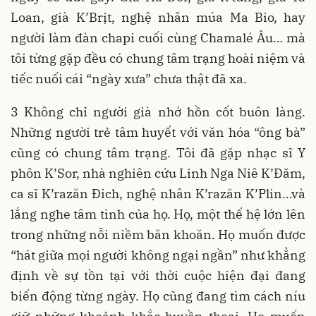
Loan, già K’Brịt, nghệ nhân múa Ma Bio, hay
người làm đàn chapi cuối cùng Chamalé Âu… mà
tôi từng gặp đều có chung tâm trạng hoài niệm và
tiếc nuối cái “ngày xưa” chưa thật đã xa.
3 Không chỉ người già nhớ hồn cốt buôn làng.
Những người trẻ tâm huyết với văn hóa “ông bà”
cũng có chung tâm trạng. Tôi đã gặp nhạc sĩ Y
phôn K’Sor, nhà nghiên cứu Linh Nga Niê K’Đăm,
ca sĩ K’razăn Đich, nghệ nhân K’razăn K’Plin…và
lắng nghe tâm tình của họ. Họ, một thế hệ lớn lên
trong những nỗi niềm băn khoăn. Họ muốn được
“hát giữa mọi người không ngại ngần” như khẳng
định về sự tồn tại với thời cuộc hiện đại đang
biến động từng ngày. Họ cũng đang tìm cách níu