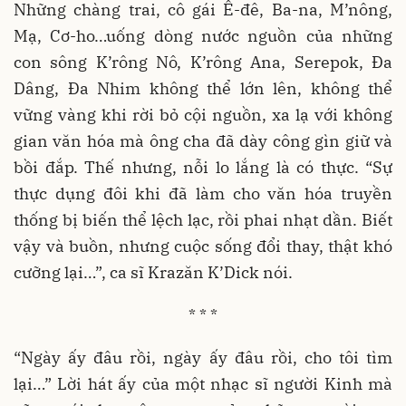
Những chàng trai, cô gái Ê-đê, Ba-na, M’nông,
Mạ, Cơ-ho…uống dòng nước nguồn của những
con sông K’rông Nô, K’rông Ana, Serepok, Đa
Dâng, Đa Nhim không thể lớn lên, không thể
vững vàng khi rời bỏ cội nguồn, xa lạ với không
gian văn hóa mà ông cha đã dày công gìn giữ và
bồi đắp. Thế nhưng, nỗi lo lắng là có thực. “Sự
thực dụng đôi khi đã làm cho văn hóa truyền
thống bị biến thể lệch lạc, rồi phai nhạt dần. Biết
vậy và buồn, nhưng cuộc sống đổi thay, thật khó
cưỡng lại…”, ca sĩ Krazăn K’Dick nói.
* * *
“Ngày ấy đâu rồi, ngày ấy đâu rồi, cho tôi tìm
lại…” Lời hát ấy của một nhạc sĩ người Kinh mà