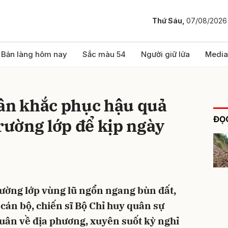
Thứ Sáu,
07/08/2026
bình luận
Bản làng hôm nay
Sắc màu 54
Người giữ lửa
Media
dân khắc phục hậu quả
ĐỌC
trường lớp để kịp ngày
Hủy
G
rường lớp vùng lũ ngổn ngang bùn đất,
cán bộ, chiến sĩ Bộ Chỉ huy quân sự
uân về địa phương, xuyên suốt kỳ nghỉ