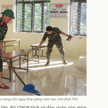
sẵn sàng cho ngày khai giảng năm học mới (Ảnh PV)
g lớp, Bộ CHQS tỉnh và dân quân còn giúp