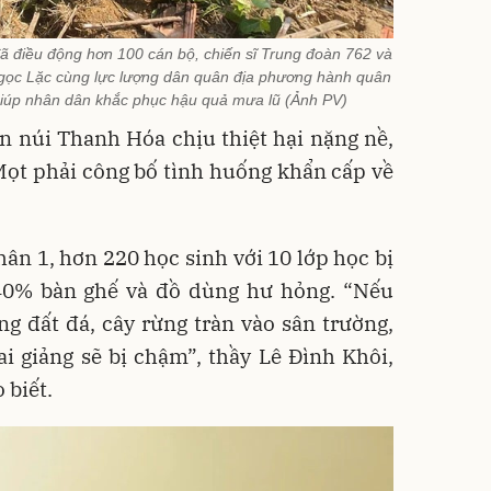
ã điều động hơn 100 cán bộ, chiến sĩ Trung đoàn 762 và
Ngọc Lặc cùng lực lượng dân quân địa phương hành quân
giúp nhân dân khắc phục hậu quả mưa lũ (Ảnh PV)
n núi Thanh Hóa chịu thiệt hại nặng nề,
Mọt phải công bố tình huống khẩn cấp về
ân 1, hơn 220 học sinh với 10 lớp học bị
40% bàn ghế và đồ dùng hư hỏng. “Nếu
g đất đá, cây rừng tràn vào sân trường,
i giảng sẽ bị chậm”, thầy Lê Đình Khôi,
 biết.