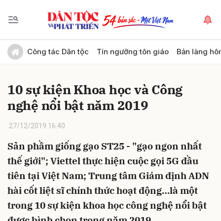
Gửi bình luận
Công tác Dân tộc
Tín ngưỡng tôn giáo
Bản làng hô
10 sự kiện Khoa học và Công
nghệ nổi bật năm 2019
27/12/2019 16:40
Sản phầm giống gạo ST25 - "gạo ngon nhất
Hủy
Gửi
thế giới"; Viettel thực hiện cuộc gọi 5G đầu
tiên tại Việt Nam; Trung tâm Giám định ADN
hài cốt liệt sĩ chính thức hoạt động…là một
trong 10 sự kiện khoa học công nghệ nổi bật
được bình chọn trong năm 2019.