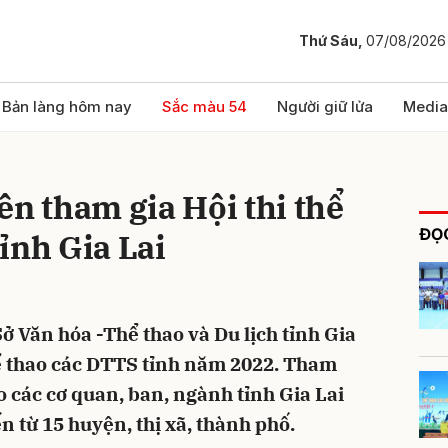
Thứ Sáu,
07/08/2026
bình luận
Bản làng hôm nay
Sắc màu 54
Người giữ lửa
Media
ên tham gia Hội thi thể
ĐỌC
ỉnh Gia Lai
Sở Văn hóa -Thể thao và Du lịch tỉnh Gia
Hủy
G
hể thao các DTTS tỉnh năm 2022. Tham
o các cơ quan, ban, ngành tỉnh Gia Lai
 từ 15 huyện, thị xã, thành phố.