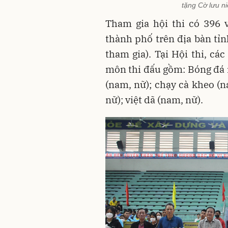
tặng Cờ lưu n
Tham gia hội thi có 396 
thành phố trên địa bàn tỉ
tham gia). Tại Hội thi, cá
môn thi đấu gồm: Bóng đá 
(nam, nữ); chạy cà kheo (n
nữ); việt dã (nam, nữ).