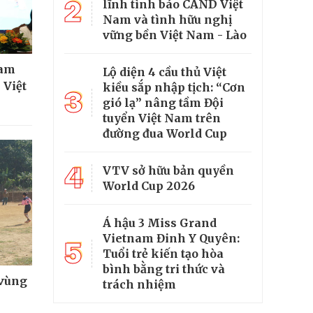
2
lĩnh tình báo CAND Việt
Nam và tình hữu nghị
vững bền Việt Nam - Lào
ham
Lộ diện 4 cầu thủ Việt
 Việt
kiều sắp nhập tịch: “Cơn
3
gió lạ” nâng tầm Đội
tuyển Việt Nam trên
đường đua World Cup
4
VTV sở hữu bản quyền
World Cup 2026
Á hậu 3 Miss Grand
Vietnam Đinh Y Quyên:
5
Tuổi trẻ kiến tạo hòa
bình bằng tri thức và
 vùng
trách nhiệm