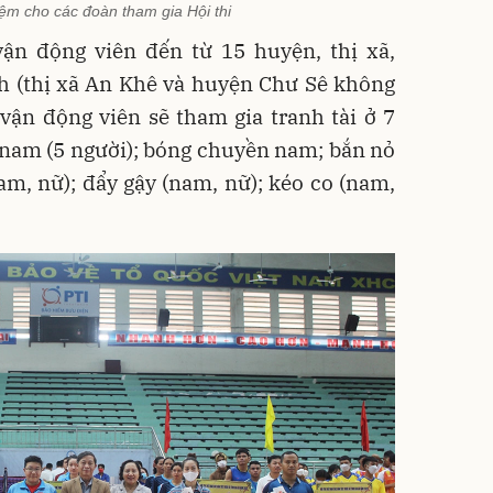
iệm cho các đoàn tham gia Hội thi
vận động viên đến từ 15 huyện, thị xã,
nh (thị xã An Khê và huyện Chư Sê không
c vận động viên sẽ tham gia tranh tài ở 7
nam (5 người); bóng chuyền nam; bắn nỏ
am, nữ); đẩy gậy (nam, nữ); kéo co (nam,