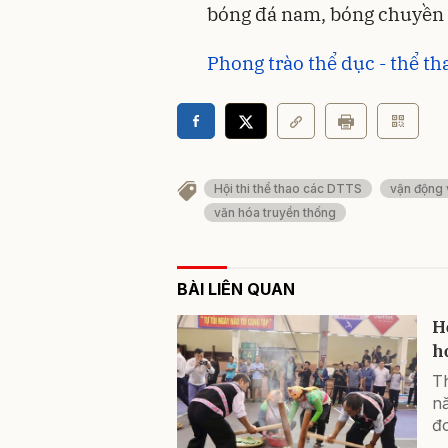
bóng đá nam, bóng chuyền
Phong trào thể dục - thể th
Hội thi thể thao các DTTS
vận động 
văn hóa truyền thống
BÀI LIÊN QUAN
H
h
Th
n
đo