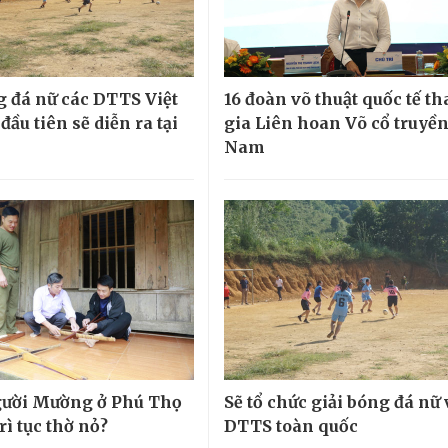
g đá nữ các DTTS Việt
16 đoàn võ thuật quốc tế t
ầu tiên sẽ diễn ra tại
gia Liên hoan Võ cổ truyền
Nam
gười Mường ở Phú Thọ
Sẽ tổ chức giải bóng đá nữ
rì tục thờ nỏ?
DTTS toàn quốc