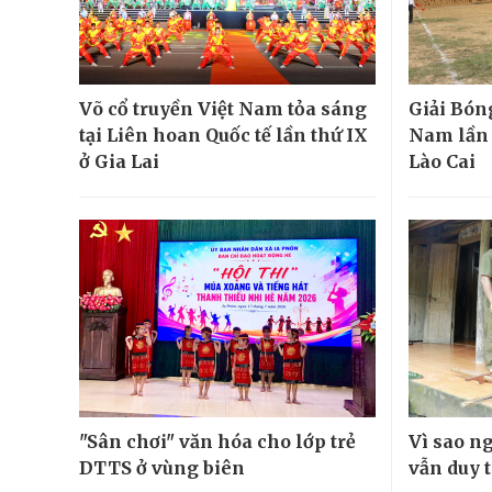
Võ cổ truyền Việt Nam tỏa sáng
Giải Bón
tại Liên hoan Quốc tế lần thứ IX
Nam lần đ
ở Gia Lai
Lào Cai
"Sân chơi" văn hóa cho lớp trẻ
Vì sao n
DTTS ở vùng biên
vẫn duy t