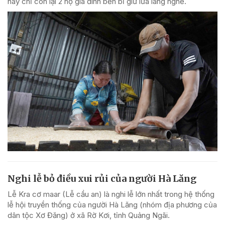
nay chỉ còn lại 2 hộ gia đình bền bỉ giữ lửa làng nghề.
Nghi lễ bỏ điều xui rủi của người Hà Lăng
Lễ Kra cơ maar (Lễ cầu an) là nghi lễ lớn nhất trong hệ thống
lễ hội truyền thống của người Hà Lăng (nhóm địa phương của
dân tộc Xơ Đăng) ở xã Rờ Kơi, tỉnh Quảng Ngãi.