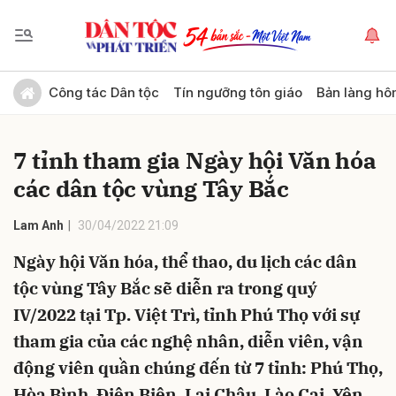
Gửi bình luận
Công tác Dân tộc
Tín ngưỡng tôn giáo
Bản làng hô
7 tỉnh tham gia Ngày hội Văn hóa
các dân tộc vùng Tây Bắc
Lam Anh
30/04/2022 21:09
Ngày hội Văn hóa, thể thao, du lịch các dân
Hủy
Gửi
tộc vùng Tây Bắc sẽ diễn ra trong quý
IV/2022 tại Tp. Việt Trì, tỉnh Phú Thọ với sự
tham gia của các nghệ nhân, diễn viên, vận
động viên quần chúng đến từ 7 tỉnh: Phú Thọ,
Hòa Bình, Điện Biên, Lai Châu, Lào Cai, Yên