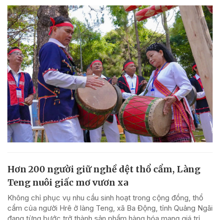
Hơn 200 người giữ nghề dệt thổ cẩm, Làng
Teng nuôi giấc mơ vươn xa
Không chỉ phục vụ nhu cầu sinh hoạt trong cộng đồng, thổ
cẩm của người Hrê ở làng Teng, xã Ba Động, tỉnh Quảng Ngãi
đang từng bước trở thành sản phẩm hàng hóa mang giá trị