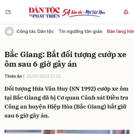
Gửi bình luận
Công tác Dân tộc
Tín ngưỡng tôn giáo
Bản làng hô
Bắc Giang: Bắt đối tượng cướp xe
ôm sau 6 giờ gây án
Thiên An
25/05/2023 21:52
Đối tượng Hứa Văn Huy (SN 1992) cướp xe ôm
Hủy
Gửi
tại Bắc Giang đã bị Cơ quan Cảnh sát Điều tra
Công an huyện Hiệp Hòa (Bắc Giang) bắt giữ
sau 6 giờ gây án.