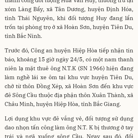
thành công đối tượng Hứa Văn Huy, thường trú tại
xóm Làng Bẩy, xã Tân Dương, huyện Định Hóa,
tỉnh Thái Nguyên, khi đối tượng Huy đang lẩn
trốn tại phòng trọ ở xã Hoàn Sơn, huyện Tiên Du,
tỉnh Bắc Ninh.
Trước đó, Công an huyện Hiệp Hòa tiếp nhận tin
báo, khoảng 15 giờ ngày 24/5, có một nam thanh
niên lạ mặt thuê ông N.T.K (SN 1966) hiện đang
làm nghề lái xe ôm tại khu vực huyện Tiên Du,
chở từ thôn Đồng Xép, xã Hoàn Sơn đến khu vực
đê Sông Cầu thuộc địa phận thôn Xuân Thành, xã
Châu Minh, huyện Hiệp Hòa, tỉnh Bắc Giang.
Lợi dụng khu vực đê vắng vẻ, đối tượng sử dụng
dao nhọn tấn công làm ông N.T. K bị thương ở tay
trái và ngã xuống sông Cầu. Ngay sau đó, đối