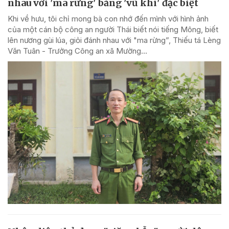
nhau với 'ma rừng' bằng 'vũ khí' đặc biệt
Khi về hưu, tôi chỉ mong bà con nhớ đến mình với hình ảnh
của một cán bộ công an người Thái biết nói tiếng Mông, biết
lên nương gùi lúa, giỏi đánh nhau với "ma rừng”, Thiếu tá Lèng
Văn Tuân - Trưởng Công an xã Mường...