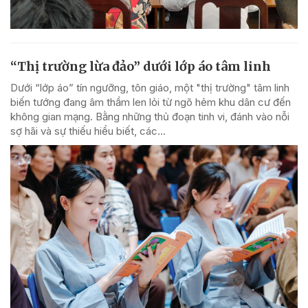
“Thị trường lừa đảo” dưới lớp áo tâm linh
Dưới “lớp áo” tín ngưỡng, tôn giáo, một "thị trường" tâm linh
biến tướng đang âm thầm len lỏi từ ngõ hẻm khu dân cư đến
không gian mạng. Bằng những thủ đoạn tinh vi, đánh vào nỗi
sợ hãi và sự thiếu hiểu biết, các...