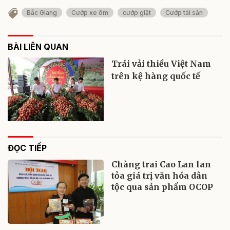
Bắc Giang
Cướp xe ôm
cướp giật
Cướp tài sản
BÀI LIÊN QUAN
Trái vải thiều Việt Nam
trên kệ hàng quốc tế
ĐỌC TIẾP
Chàng trai Cao Lan lan
tỏa giá trị văn hóa dân
tộc qua sản phẩm OCOP