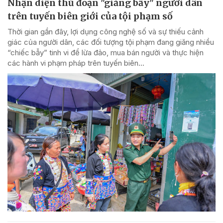
Nhận diện thủ đoạn "giăng bẫy" người dân
trên tuyến biên giới của tội phạm số
Thời gian gần đây, lợi dụng công nghệ số và sự thiếu cảnh
giác của người dân, các đối tượng tội phạm đang giăng nhiều
“chiếc bẫy” tinh vi để lừa đảo, mua bán người và thực hiện
các hành vi phạm pháp trên tuyến biên...