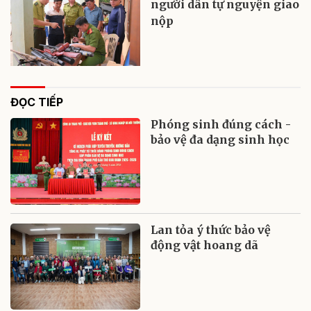
người dân tự nguyện giao
nộp
ĐỌC TIẾP
Phóng sinh đúng cách -
bảo vệ đa dạng sinh học
Lan tỏa ý thức bảo vệ
động vật hoang dã