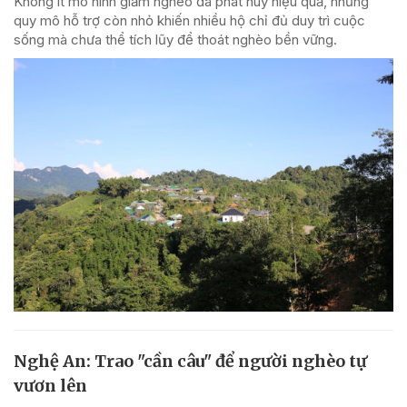
Không ít mô hình giảm nghèo đã phát huy hiệu quả, nhưng
quy mô hỗ trợ còn nhỏ khiến nhiều hộ chỉ đủ duy trì cuộc
sống mà chưa thể tích lũy để thoát nghèo bền vững.
Nghệ An: Trao "cần câu" để người nghèo tự
vươn lên