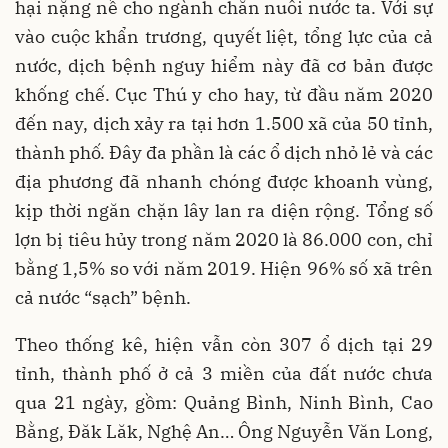
hại nặng nề cho ngành chăn nuôi nước ta. Với sự
vào cuộc khẩn trương, quyết liệt, tổng lực của cả
nước, dịch bệnh nguy hiểm này đã cơ bản được
khống chế. Cục Thú y cho hay, từ đầu năm 2020
đến nay, dịch xảy ra tại hơn 1.500 xã của 50 tỉnh,
thành phố. Đây đa phần là các ổ dịch nhỏ lẻ và các
địa phương đã nhanh chóng được khoanh vùng,
kịp thời ngăn chặn lây lan ra diện rộng. Tổng số
lợn bị tiêu hủy trong năm 2020 là 86.000 con, chỉ
bằng 1,5% so với năm 2019. Hiện 96% số xã trên
cả nước “sạch” bệnh.
Theo thống kê, hiện vẫn còn 307 ổ dịch tại 29
tỉnh, thành phố ở cả 3 miền của đất nước chưa
qua 21 ngày, gồm: Quảng Bình, Ninh Bình, Cao
Bằng, Đăk Lăk, Nghệ An… Ông Nguyễn Văn Long,