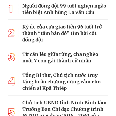
1
Người đồng đội 99 tuổi nghẹn ngào
tiễn biệt Anh hùng La Văn Cầu
Ký ức của cựu giao liên 96 tuổi trở
2
thành “tấm bản đồ” tìm hài cốt
đồng đội
3
Từ căn lều giữa rừng, cha nghèo
nuôi 7 con gái thành cử nhân
Tổng Bí thư, Chủ tịch nước truy
4
tặng huân chương dũng cảm cho
chiến sĩ Kpă Thiêp
Chủ tịch UBND tỉnh Ninh Bình làm
5
Trưởng Ban Chỉ đạo Chương trình
MTQG giai đoạn 2026 - 2030 của