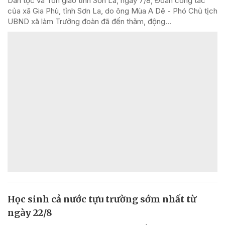
Dân tộc và Tôn giáo tỉnh Sơn La, ngày 7/8, Đoàn công tác
của xã Gia Phù, tỉnh Sơn La, do ông Mùa A Dê - Phó Chủ tịch
UBND xã làm Trưởng đoàn đã đến thăm, động...
Học sinh cả nước tựu trường sớm nhất từ
ngày 22/8