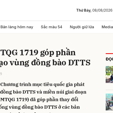
Thứ Bảy,
08/08/2026
bình luận
Bản làng hôm nay
Sắc màu 54
Người giữ lửa
Media
MTQG 1719 góp phần
ĐỌC
mạo vùng đồng bào DTTS
39
 Chương trình mục tiêu quốc gia phát
Hủy
G
ng đồng bào DTTS và miền núi giai đoạn
h MTQG 1719) đã góp phần thay đổi
sống vùng đồng bào DTTS ở các bản