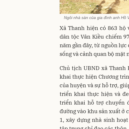
Ngôi nhà sàn của gia đình anh Hồ 
Xã Thanh hiện có 863 hộ 
dân tộc Vân Kiều chiếm 9
năm gần đây, từ nguồn lực
sống và cảnh quan bộ mặt n
Chủ tịch UBND xã Thanh Hồ
khai thực hiện Chương trì
của huyện và sự hỗ trợ, gi
triển khai thực hiện và đ
triển khai hỗ trợ chuyển 
đường vào khu sản xuất ở c
1, xây dựng nhà sinh hoạt
tập trung chỉ đạo các thôn,