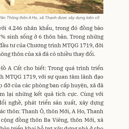
Văn Thông thôn A Ho, xã Thanh được xây dựng kiên cố
với 4.246 nhân khẩu, trong đó đồng bào
7% sinh sống ở 6 thôn bản. Trong những
 đầu tư của Chương trình MTQG 1719, đời
ông thôn của xã đã có nhiều thay đổi.
 A Cất cho biết: Trong quá trình triển
nh MTQG 1719, với sự quan tâm lãnh đạo
úp đỡ của các phòng ban cấp huyện, xã đã
em lại những kết quả tích cực. Cùng với
đổi nghề, phát triển sản xuất, xây dựng
ác thôn: Thanh Ô, thôn Mới, A Ho, Thanh
 cộng đồng thôn Ba Viêng, thôn Mới, xã
 bản triển khai hỗ trợ xây dựng nhà ở cho