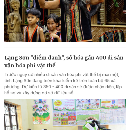
Lạng Sơn "điểm danh", số hóa gần 400 di sản
văn hóa phi vật thể
Trước nguy cơ nhiều di sản văn hóa phi vật thể bị mai một,
tỉnh Lạng Sơn đang triển khai kiểm kê trên toàn bộ 65 xã,
phường. Dự kiến từ 350 - 400 di sản sẽ được nhận diện, lập
hồ sơ và xây dựng cơ sở dữ liệu số,...