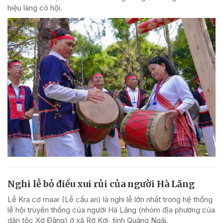
hiệu làng có hội.
Nghi lễ bỏ điều xui rủi của người Hà Lăng
Lễ Kra cơ maar (Lễ cầu an) là nghi lễ lớn nhất trong hệ thống
lễ hội truyền thống của người Hà Lăng (nhóm địa phương của
dân tộc Xơ Đăng) ở xã Rờ Kơi, tỉnh Quảng Ngãi.