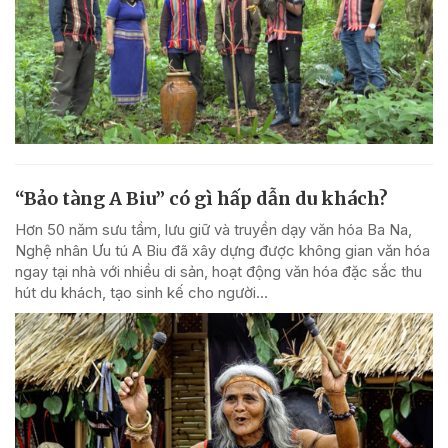
“Bảo tàng A Biu” có gì hấp dẫn du khách?
Hơn 50 năm sưu tầm, lưu giữ và truyền dạy văn hóa Ba Na,
Nghệ nhân Ưu tú A Biu đã xây dựng được không gian văn hóa
ngay tại nhà với nhiều di sản, hoạt động văn hóa đặc sắc thu
hút du khách, tạo sinh kế cho người...