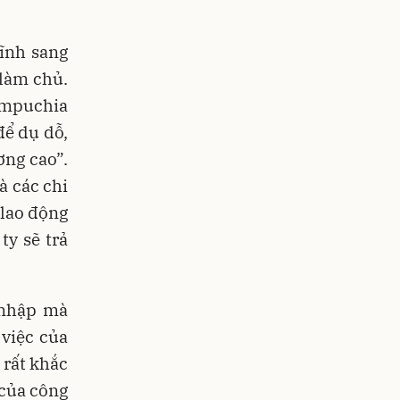
ĩnh sang
làm chủ.
ampuchia
để dụ dỗ,
ng cao”.
à các chi
 lao động
ty sẽ trả
 nhập mà
việc của
 rất khắc
 của công