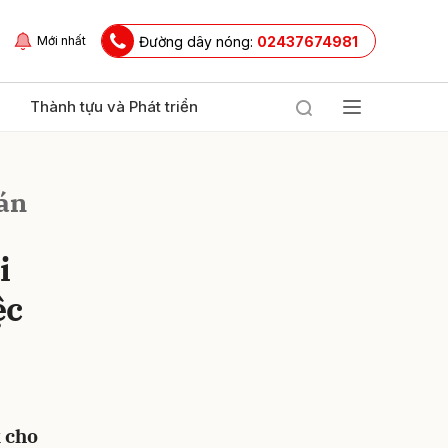
Đường dây nóng:
02437674981
Mới nhất
Thành tựu và Phát triển
bán
i
ệc
ửi
 cho