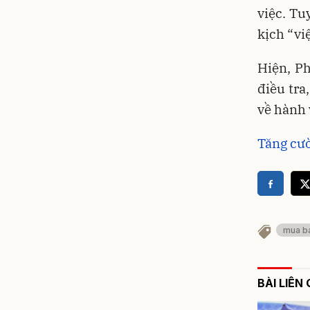
việc. Tu
kịch “vi
Hiện, P
điều tra
về hành 
Tăng cườ
mua b
BÀI LIÊN