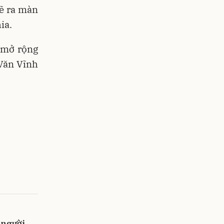
vẽ ra màn
ia.
 mở rộng
 Văn Vĩnh
 người