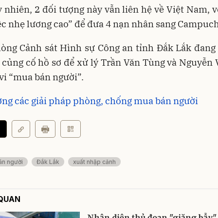
y nhiên, 2 đối tượng này vẫn liên hệ về Việt Nam, 
ệc nhẹ lương cao” để đưa 4 nạn nhân sang Campuch
hòng Cảnh sát Hình sự Công an tỉnh Đắk Lắk đang
, củng cố hồ sơ để xử lý Trần Văn Tùng và Nguyễn
vi “mua bán người”.
ng các giải pháp phòng, chống mua bán người
án người
Đắk Lắk
xuất nhập cảnh
 QUAN
Nhận diện thủ đoạn "giăng bẫy"