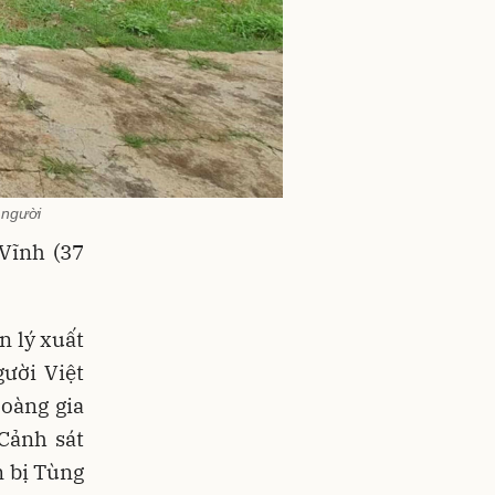
 người
Vĩnh (37
n lý xuất
ười Việt
oàng gia
Cảnh sát
n bị Tùng