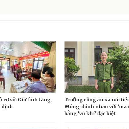
ở cơ sở: Giữ tình làng,
Trưởng công an xã nói tiế
 định
Mông, đánh nhau với 'ma 
bằng 'vũ khí' đặc biệt