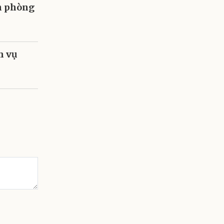
ân phòng
m vụ