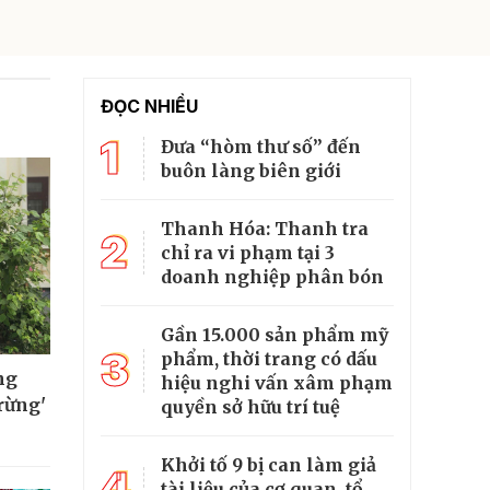
ĐỌC NHIỀU
1
Đưa “hòm thư số” đến
buôn làng biên giới
Thanh Hóa: Thanh tra
2
chỉ ra vi phạm tại 3
doanh nghiệp phân bón
Gần 15.000 sản phẩm mỹ
3
phẩm, thời trang có dấu
ng
hiệu nghi vấn xâm phạm
rừng'
quyền sở hữu trí tuệ
Khởi tố 9 bị can làm giả
4
tài liệu của cơ quan, tổ