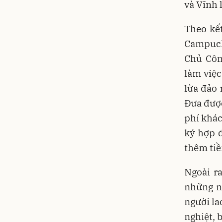
và Vĩnh 
Theo kế
Campuch
Chủ Côn
làm việc
lừa đảo
Đưa được
phí khác
ký hợp đ
thêm tiề
Ngoài r
những n
người la
nghiệt, 