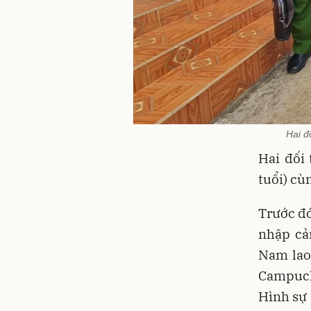
Hai đ
Hai đối
tuổi) cù
Trước đó
nhập cả
Nam lao
Campuch
Hình sự 