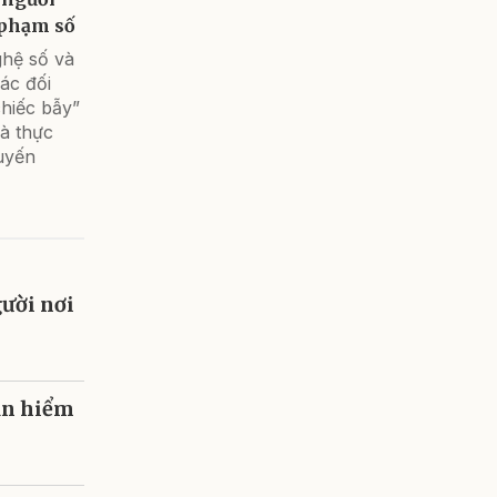
i phạm số
ghệ số và
ác đối
chiếc bẫy”
và thực
uyến
ười nơi
hặn hiểm