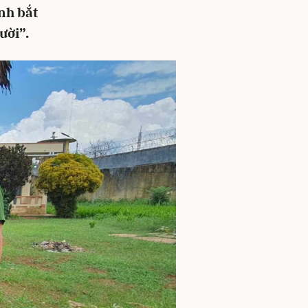
nh bắt
ười”.