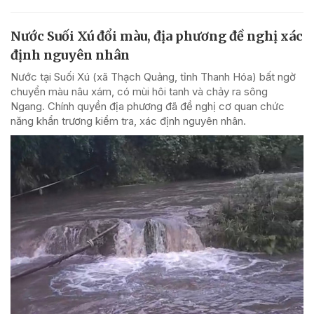
Nước Suối Xú đổi màu, địa phương đề nghị xác
định nguyên nhân
Nước tại Suối Xú (xã Thạch Quảng, tỉnh Thanh Hóa) bất ngờ
chuyển màu nâu xám, có mùi hôi tanh và chảy ra sông
Ngang. Chính quyền địa phương đã đề nghị cơ quan chức
năng khẩn trương kiểm tra, xác định nguyên nhân.