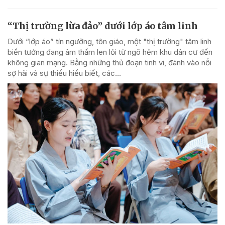
“Thị trường lừa đảo” dưới lớp áo tâm linh
Dưới “lớp áo” tín ngưỡng, tôn giáo, một "thị trường" tâm linh
biến tướng đang âm thầm len lỏi từ ngõ hẻm khu dân cư đến
không gian mạng. Bằng những thủ đoạn tinh vi, đánh vào nỗi
sợ hãi và sự thiếu hiểu biết, các...