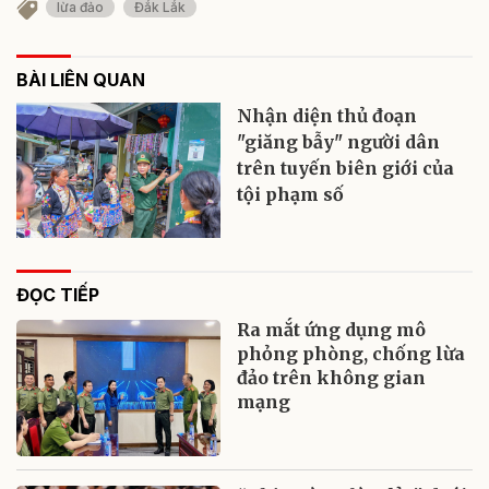
lừa đảo
Đắk Lắk
BÀI LIÊN QUAN
Nhận diện thủ đoạn
"giăng bẫy" người dân
trên tuyến biên giới của
tội phạm số
ĐỌC TIẾP
Ra mắt ứng dụng mô
phỏng phòng, chống lừa
đảo trên không gian
mạng