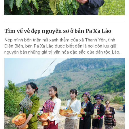
Tìm về vẻ đẹp nguyên sơ ở bản Pa Xa Lào
Nép mình bên triền núi xanh thẳm của xã Thanh Yên, tỉnh
Điện Biên, bản Pa Xa Lào được biết đến là nơi còn lưu giữ
nguyên bản những giá trị văn hóa đặc sắc của dân tộc Lào.