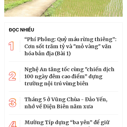
ĐỌC NHIỀU
“Phí Phông: Quỷ máu rừng thiêng”:
1
Cơn sốt trăm tỷ và "mỏ vàng" văn
hóa bản địa (Bài 1)
Nghệ An tăng tốc cùng "chiến dịch
2
100 ngày đêm cao điểm” dựng
trường nội trú vùng biên
3
Tháng 5 ở Vũng Chùa - Đảo Yến,
nhớ về Điện Biên năm xưa
4
Mường Típ dựng “ba yên” để giữ