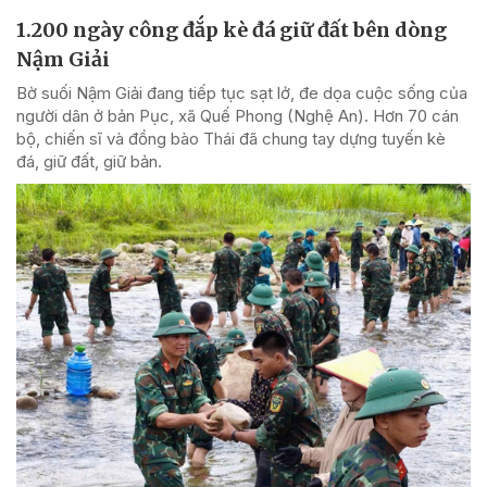
1.200 ngày công đắp kè đá giữ đất bên dòng
Nậm Giải
Bờ suối Nậm Giải đang tiếp tục sạt lở, đe dọa cuộc sống của
người dân ở bản Pục, xã Quế Phong (Nghệ An). Hơn 70 cán
bộ, chiến sĩ và đồng bào Thái đã chung tay dựng tuyến kè
đá, giữ đất, giữ bản.