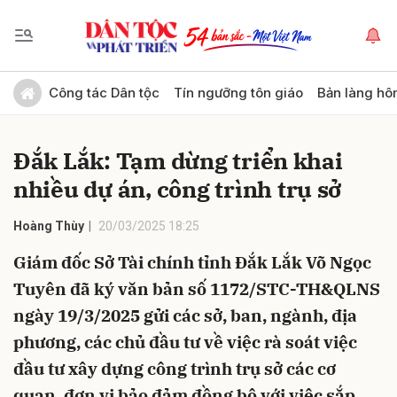
Gửi bình luận
Công tác Dân tộc
Tín ngưỡng tôn giáo
Bản làng hô
Đắk Lắk: Tạm dừng triển khai
nhiều dự án, công trình trụ sở
Hoàng Thùy
20/03/2025 18:25
Giám đốc Sở Tài chính tỉnh Đắk Lắk Võ Ngọc
Hủy
Gửi
Tuyên đã ký văn bản số 1172/STC-TH&QLNS
ngày 19/3/2025 gửi các sở, ban, ngành, địa
phương, các chủ đầu tư về việc rà soát việc
đầu tư xây dựng công trình trụ sở các cơ
quan, đơn vị bảo đảm đồng bộ với việc sắp