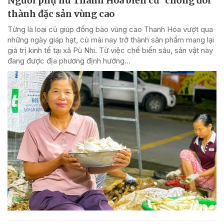
Người phụ nữ Thanh Hóa biến củ "chống đói"
thành đặc sản vùng cao
Từng là loại củ giúp đồng bào vùng cao Thanh Hóa vượt qua
những ngày giáp hạt, củ mài nay trở thành sản phẩm mang lại
giá trị kinh tế tại xã Pù Nhi. Từ việc chế biến sâu, sản vật này
đang được địa phương định hướng...