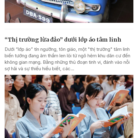
“Thị trường lừa đảo” dưới lớp áo tâm linh
Dưới “lớp áo” tín ngưỡng, tôn giáo, một "thị trường" tâm linh
biến tướng đang âm thầm len lỏi từ ngõ hẻm khu dân cư đến
không gian mạng. Bằng những thủ đoạn tinh vi, đánh vào nỗi
sợ hãi và sự thiếu hiểu biết, các...