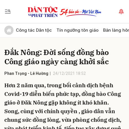
Gửi bình luận
Công tác Dân tộc
Tín ngưỡng tôn giáo
Bản làng hô
Đắk Nông: Đời sống đồng bào
Công giáo ngày càng khởi sắc
Phan Trọng - Lê Hường
24/12/2021 18:52
Hơn 2 năm qua, trong bối cảnh dịch bệnh
Hủy
Gửi
Covid-19 diễn biến phức tạp, đồng bào Công
giáo ở Đăk Nông gặp không ít khó khăn.
Song, cùng với chính quyền , giáo dân vẫn
chung sức đồng lòng, vừa phòng chống dịch,
vừa phát triển kinh tế, tiếp tục xây dựng quê