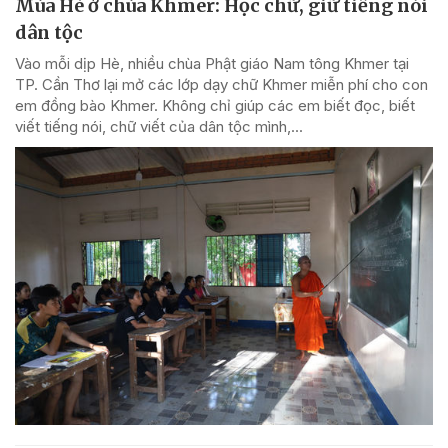
Mùa Hè ở chùa Khmer: Học chữ, giữ tiếng nói
dân tộc
Vào mỗi dịp Hè, nhiều chùa Phật giáo Nam tông Khmer tại
TP. Cần Thơ lại mở các lớp dạy chữ Khmer miễn phí cho con
em đồng bào Khmer. Không chỉ giúp các em biết đọc, biết
viết tiếng nói, chữ viết của dân tộc mình,...