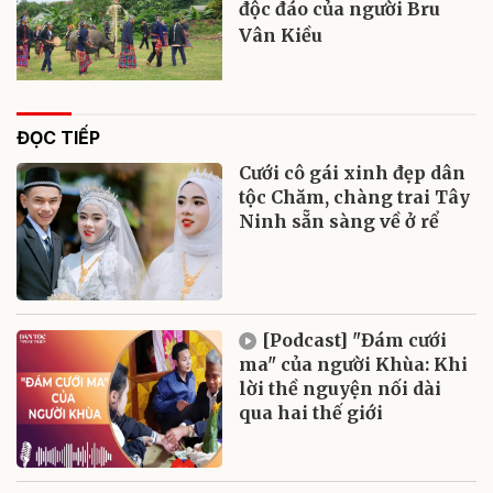
độc đáo của người Bru
Vân Kiều
ĐỌC TIẾP
Cưới cô gái xinh đẹp dân
tộc Chăm, chàng trai Tây
Ninh sẵn sàng về ở rể
[Podcast] "Đám cưới
ma" của người Khùa: Khi
lời thề nguyện nối dài
qua hai thế giới