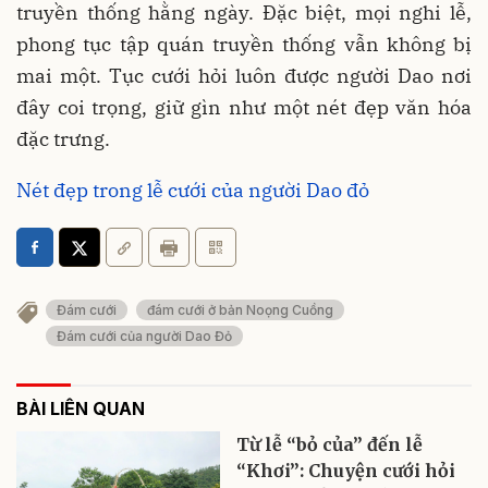
truyền thống hằng ngày. Đặc biệt, mọi nghi lễ,
phong tục tập quán truyền thống vẫn không bị
mai một. Tục cưới hỏi luôn được người Dao nơi
đây coi trọng, giữ gìn như một nét đẹp văn hóa
đặc trưng.
Nét đẹp trong lễ cưới của người Dao đỏ
Đám cưới
đám cưới ở bản Noọng Cuồng
Đám cưới của người Dao Đỏ
BÀI LIÊN QUAN
Từ lễ “bỏ của” đến lễ
“Khơi”: Chuyện cưới hỏi