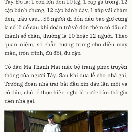
Tày. Đó là: 1 con lợn đen 10 kg, 1 cặp gà trống, 12
cặp bánh chưng, 12 cặp bánh dày, 1 xấp vải chàm
đen, trầu cau… Số người đi đón dâu bao giờ cũng
là số lẻ để sau khi đoàn trở về đón thêm cô dâu sẽ
thành số chẵn, thường là 10 hoặc 12 người. Theo
quan niệm, số chẵn tượng trưng cho điều may
mắn, tròn trĩnh, đủ đôi, đủ cặp.
Cô dâu Ma Thanh Mai mặc bộ trang phục truyền
thống của người Tày. Sau khi đưa lễ cho nhà gái,
Trưởng đoàn nhà trai bắt đầu xin dâu lần một và
cô dâu, chú rể thực hiện nghi lễ trước bàn thờ gia
tiên nhà gái.