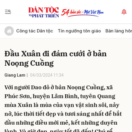
Gửi bình luận
Công tác Dân tộc
Tín ngưỡng tôn giáo
Bản làng hô
Đầu Xuân đi đám cưới ở bản
Noọng Cuồng
Giang Lam
04/03/2024 11:34
Với người Dao đỏ ở bản Noọng Cuồng, xã
Hủy
Gửi
Phúc Sơn, huyện Lâm Bình, tuyên Quang
mùa Xuân là mùa của vạn vật sinh sôi, nảy
nở, lúc thời tiết đẹp và tươi sáng nhất để bắt
đầu những điều mới mẻ, kết những duyên
lành. Và giờ đẹp, ngày tốt đã đến! Chú rể