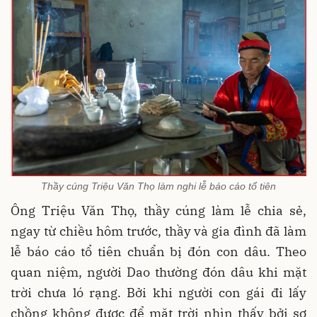
Thầy cúng Triệu Văn Thọ làm nghi lễ báo cáo tổ tiên
Ông Triệu Văn Thọ, thầy cúng làm lễ chia sẻ,
ngay từ chiều hôm trước, thầy và gia đình đã làm
lễ báo cáo tổ tiên chuẩn bị đón con dâu. Theo
quan niệm, người Dao thường đón dâu khi mặt
trời chưa ló rạng. Bởi khi người con gái đi lấy
chồng không được để mặt trời nhìn thấy bởi sợ