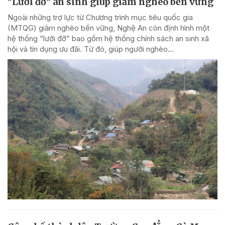
"Lưới đỡ" an sinh giúp giảm nghèo bền vững
Ngoài những trợ lực từ Chương trình mục tiêu quốc gia
(MTQG) giảm nghèo bền vững, Nghệ An còn định hình một
hệ thống “lưới đỡ” bao gồm hệ thống chính sách an sinh xã
hội và tín dụng ưu đãi. Từ đó, giúp người nghèo...