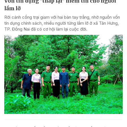
Vốn tín dụng "thắp lại" niềm tin cho người
lầm lỡ
Rời cánh cổng trại giam với hai bàn tay trắng, nhờ nguồn vốn
tín dụng chính sách, nhiều người từng lầm lỡ ở xã Tân Hưng,
TP. Đồng Nai đã có cơ hội làm lại cuộc đời.