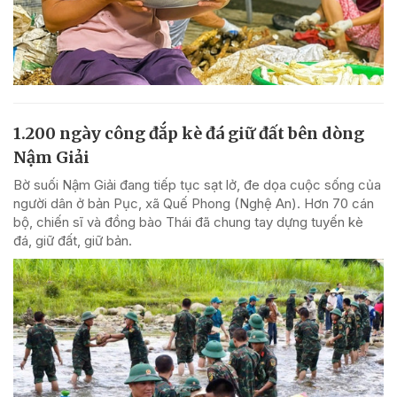
1.200 ngày công đắp kè đá giữ đất bên dòng
Nậm Giải
Bờ suối Nậm Giải đang tiếp tục sạt lở, đe dọa cuộc sống của
người dân ở bản Pục, xã Quế Phong (Nghệ An). Hơn 70 cán
bộ, chiến sĩ và đồng bào Thái đã chung tay dựng tuyến kè
đá, giữ đất, giữ bản.