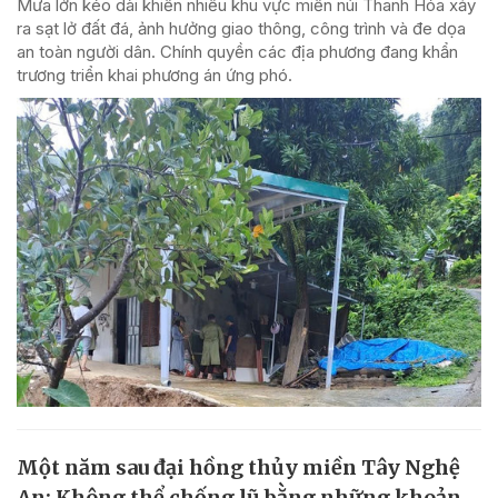
Mưa lớn kéo dài khiến nhiều khu vực miền núi Thanh Hóa xảy
ra sạt lở đất đá, ảnh hưởng giao thông, công trình và đe dọa
an toàn người dân. Chính quyền các địa phương đang khẩn
trương triển khai phương án ứng phó.
Một năm sau đại hồng thủy miền Tây Nghệ
An: Không thể chống lũ bằng những khoản