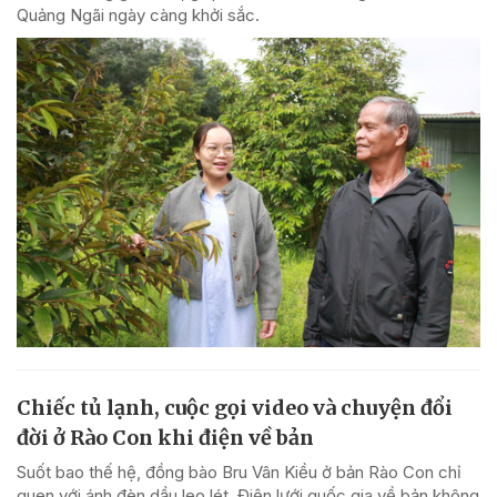
Quảng Ngãi ngày càng khởi sắc.
Chiếc tủ lạnh, cuộc gọi video và chuyện đổi
đời ở Rào Con khi điện về bản
Suốt bao thế hệ, đồng bào Bru Vân Kiều ở bản Rào Con chỉ
quen với ánh đèn dầu leo lét. Điện lưới quốc gia về bản không