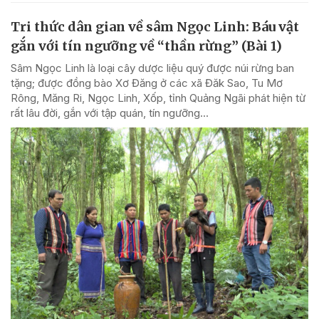
Tri thức dân gian về sâm Ngọc Linh: Báu vật
gắn với tín ngưỡng về “thần rừng” (Bài 1)
Sâm Ngọc Linh là loại cây dược liệu quý được núi rừng ban
tặng; được đồng bào Xơ Đăng ở các xã Đăk Sao, Tu Mơ
Rông, Măng Ri, Ngọc Linh, Xốp, tỉnh Quảng Ngãi phát hiện từ
rất lâu đời, gắn với tập quán, tín ngưỡng...