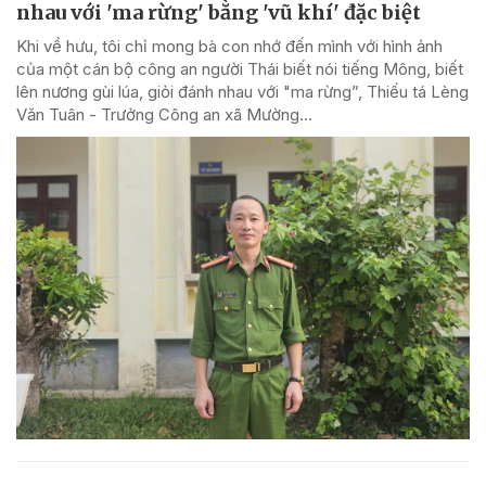
nhau với 'ma rừng' bằng 'vũ khí' đặc biệt
Khi về hưu, tôi chỉ mong bà con nhớ đến mình với hình ảnh
của một cán bộ công an người Thái biết nói tiếng Mông, biết
lên nương gùi lúa, giỏi đánh nhau với "ma rừng”, Thiếu tá Lèng
Văn Tuân - Trưởng Công an xã Mường...