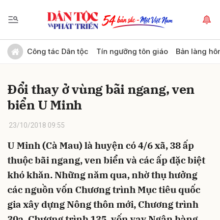
Gửi bình luận
Công tác Dân tộc
Tín ngưỡng tôn giáo
Bản làng hô
Đổi thay ở vùng bãi ngang, ven
biển U Minh
23/10/2018 09:55
U Minh (Cà Mau) là huyện có 4/6 xã, 38 ấp
Hủy
Gửi
thuộc bãi ngang, ven biển và các ấp đặc biệt
khó khăn. Những năm qua, nhờ thụ hưởng
các nguồn vốn Chương trình Mục tiêu quốc
gia xây dựng Nông thôn mới, Chương trình
30a, Chương trình 135, vốn vay Ngân hàng