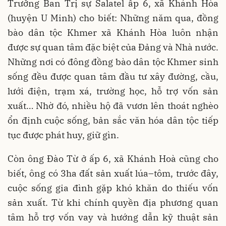
Trưởng Ban Trị sự Salatel ấp 6, xã Khánh Hòa
(huyện U Minh) cho biết: Những năm qua, đồng
bào dân tộc Khmer xã Khánh Hòa luôn nhận
được sự quan tâm đặc biệt của Đảng và Nhà nước.
Những nơi có đông đồng bào dân tộc Khmer sinh
sống đều được quan tâm đầu tư xây đường, cầu,
lưới điện, trạm xá, trường học, hỗ trợ vốn sản
xuất… Nhờ đó, nhiều hộ đã vươn lên thoát nghèo
ổn định cuộc sống, bản sắc văn hóa dân tộc tiếp
tục được phát huy, giữ gìn.
Còn ông Đào Từ ở ấp 6, xã Khánh Hoà cũng cho
biết, ông có 3ha đất sản xuất lúa–tôm, trước đây,
cuộc sống gia đình gặp khó khăn do thiếu vốn
sản xuất. Từ khi chính quyền địa phương quan
tâm hỗ trợ vốn vay và hướng dẫn kỹ thuật sản