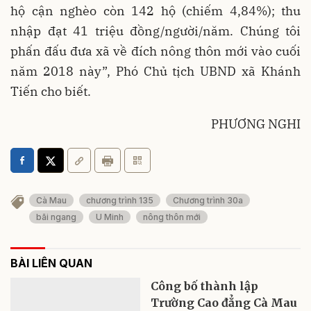
hộ cận nghèo còn 142 hộ (chiếm 4,84%); thu
nhập đạt 41 triệu đồng/người/năm. Chúng tôi
phấn đấu đưa xã về đích nông thôn mới vào cuối
năm 2018 này”, Phó Chủ tịch UBND xã Khánh
Tiến cho biết.
PHƯƠNG NGHI
Cà Mau
chương trình 135
Chương trình 30a
bãi ngang
U Minh
nông thôn mới
BÀI LIÊN QUAN
Công bố thành lập
Trường Cao đẳng Cà Mau