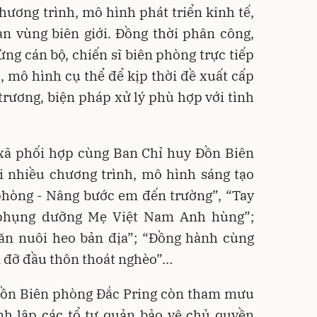
chương trình, mô hình phát triển kinh tế,
àn vùng biên giới. Đồng thời phân công,
ừng cán bộ, chiến sĩ biên phòng trực tiếp
, mô hình cụ thể để kịp thời đề xuất cấp
rương, biện pháp xử lý phù hợp với tình
 xã phối hợp cùng Ban Chỉ huy Đồn Biên
i nhiều chương trình, mô hình sáng tạo
phòng - Nâng bước em đến trường”, “Tay
 phụng dưỡng Mẹ Việt Nam Anh hùng”;
hăn nuôi heo bản địa”; “Đồng hành cùng
 đỡ đầu thôn thoát nghèo”…
ĩ Đồn Biên phòng Đắc Pring còn tham mưu
nh lập các tổ tự quản bảo vệ chủ quyền