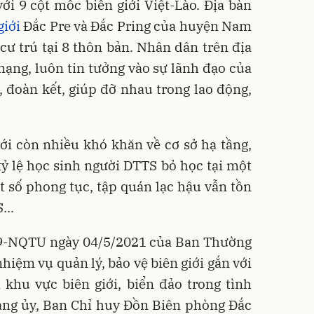
i 9 cột mốc biên giới Việt-Lào. Địa bàn
giới
Đắc Pre và Đắc Pring của huyện Nam
cư trú tại 8 thôn bản. Nhân dân trên địa
ạng, luôn tin tưởng vào sự lãnh đạo của
 đoàn kết, giúp đỡ nhau trong lao động,
ới còn nhiều khó khăn về cơ sở hạ tầng,
tỷ lệ học sinh người DTTS bỏ học tại một
t số phong tục, tập quán lạc hậu vẫn tồn
...
09-NQTU ngày 04/5/2021 của Ban Thường
iệm vụ quản lý, bảo vệ biên giới gắn với
i khu vực biên giới, biển đảo trong tình
Đảng ủy, Ban Chỉ huy Đồn Biên phòng Đắc