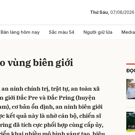
Thứ Sáu,
07/08/2026
bình luận
Bản làng hôm nay
Sắc màu 54
Người giữ lửa
Media
o vùng biên giới
ĐỌC
n ninh chính trị, trật tự, an toàn xã
ên giới Đắc Pre và Đắc Pring (huyện
Hủy
G
), cơ bản ổn định, an ninh biên giới
c kết quả này là nhờ cán bộ, chiến sĩ
ing đã tích cực phối hợp cùng cấp ủy,
iển khai nhiều mô hình sáng tạo, hiệu