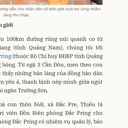
ớng dẫn cho nhân dân xã biên giới nuôi lợn rừng nhằm
tăng thu nhập.
 giới
ơn 100km đường rừng núi quanh co từ
ang (tỉnh Quảng Nam), chúng tôi tới
Pring
(thuộc Bộ Chỉ huy BĐBP tỉnh Quảng
g bóng. Từ ngã 3 Cần Đôn, men theo con
sẽ thấy những bản làng của đồng bào dân
ằm yên ả, thanh bình nép mình giữa ngút
i ngàn Trường Sơn.
à con thôn 56B, xã Đắc Pre, Thiếu tá
rị viên Đồn Biên phòng Đắc Pring cho
hòng Đắc Pring có nhiệm vụ quản lý, bảo