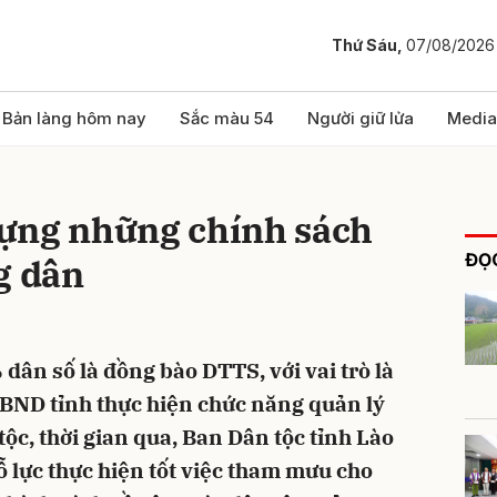
Thứ Sáu,
07/08/2026
bình luận
Bản làng hôm nay
Sắc màu 54
Người giữ lửa
Media
ựng những chính sách
ĐỌC
g dân
 dân số là đồng bào DTTS, với vai trò là
Hủy
G
BND tỉnh thực hiện chức năng quản lý
ộc, thời gian qua, Ban Dân tộc tỉnh Lào
ỗ lực thực hiện tốt việc tham mưu cho