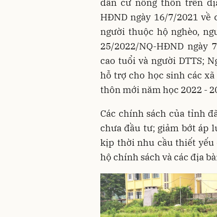
dân cư nông thôn trên đị
HĐND ngày 16/7/2021 về c
người thuộc hộ nghèo, ng
25/2022/NQ-HĐND ngày 7
cao tuổi và người DTTS; 
hỗ trợ cho học sinh các xã
thôn mới năm học 2022 - 20
Các chính sách của tỉnh đ
chưa đầu tư; giảm bớt áp 
kịp thời nhu cầu thiết yếu
hộ chính sách và các địa bà