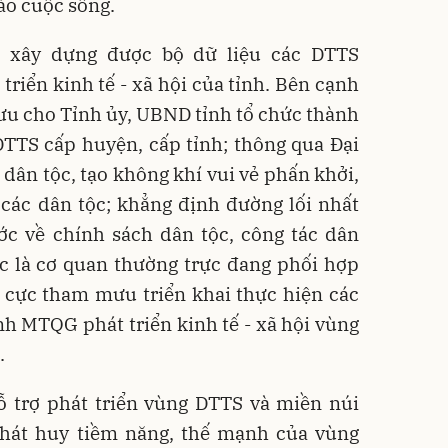
ào cuộc sống.
ã xây dựng được bộ dữ liệu các DTTS
triển kinh tế - xã hội của tỉnh. Bên cạnh
ưu cho Tỉnh ủy, UBND tỉnh tổ chức thành
DTTS cấp huyện, cấp tỉnh; thông qua Đại
 dân tộc, tạo không khí vui vẻ phấn khởi,
 các dân tộc; khẳng định đường lối nhất
c về chính sách dân tộc, công tác dân
c là cơ quan thường trực đang phối hợp
h cực tham mưu triển khai thực hiện các
h MTQG phát triển kinh tế - xã hội vùng
.
ỗ trợ phát triển vùng DTTS và miền núi
phát huy tiềm năng, thế mạnh của vùng