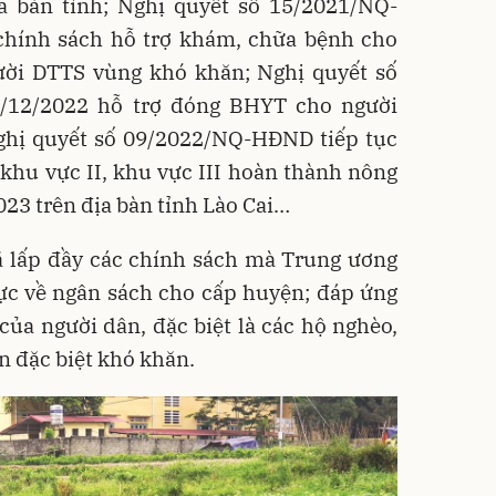
a bàn tỉnh; Nghị quyết số 15/2021/NQ-
hính sách hỗ trợ khám, chữa bệnh cho
ười DTTS vùng khó khăn; Nghị quyết số
/12/2022 hỗ trợ đóng BHYT cho người
Nghị quyết số 09/2022/NQ-HĐND tiếp tục
 khu vực II, khu vực III hoàn thành nông
23 trên địa bàn tỉnh Lào Cai…
ã lấp đầy các chính sách mà Trung ương
lực về ngân sách cho cấp huyện; đáp ứng
 của người dân, đặc biệt là các hộ nghèo,
n đặc biệt khó khăn.