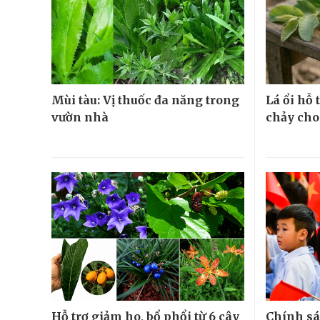
Mùi tàu: Vị thuốc đa năng trong
Lá ổi hỗ
vườn nhà
chảy cho
Hỗ trợ giảm ho, bổ phổi từ 6 cây
Chính sá