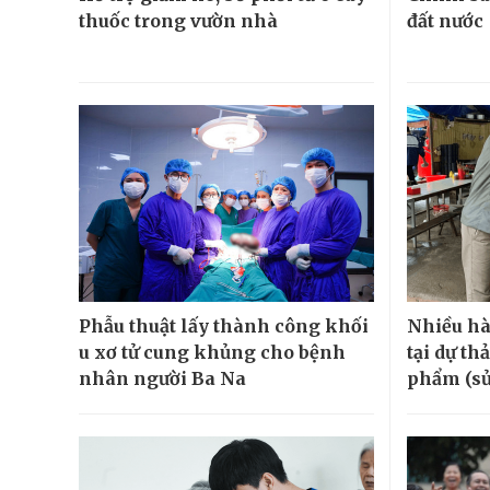
thuốc trong vườn nhà
đất nước
Phẫu thuật lấy thành công khối
Nhiều hà
u xơ tử cung khủng cho bệnh
tại dự th
nhân người Ba Na
phẩm (sử