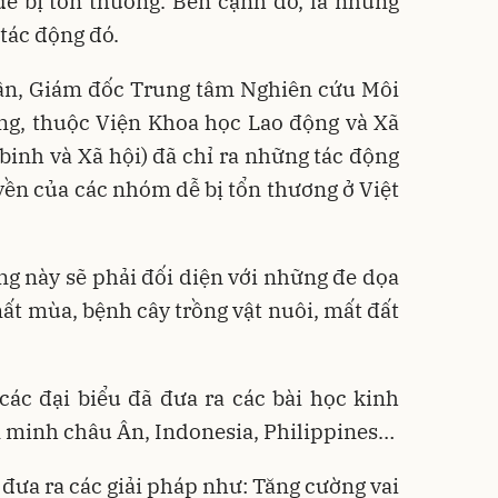
dễ bị tổn thương. Bên cạnh đó, là những
tác động đó.
 Lân, Giám đốc Trung tâm Nghiên cứu Môi
ộng, thuộc Viện Khoa học Lao động và Xã
binh và Xã hội) đã chỉ ra những tác động
uyền của các nhóm dễ bị tổn thương ở Việt
g này sẽ phải đối diện với những đe dọa
ất mùa, bệnh cây trồng vật nuôi, mất đất
các đại biểu đã đưa ra các bài học kinh
n minh châu Ân, Indonesia, Philippines…
 đưa ra các giải pháp như: Tăng cường vai