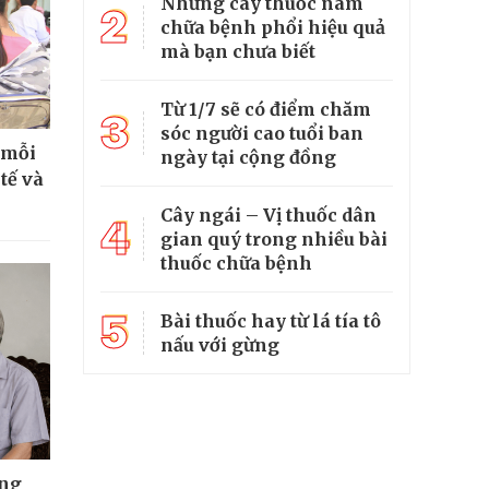
Những cây thuốc nam
2
chữa bệnh phổi hiệu quả
mà bạn chưa biết
Từ 1/7 sẽ có điểm chăm
3
sóc người cao tuổi ban
 mỗi
ngày tại cộng đồng
tế và
Cây ngái – Vị thuốc dân
4
gian quý trong nhiều bài
thuốc chữa bệnh
5
Bài thuốc hay từ lá tía tô
nấu với gừng
ông