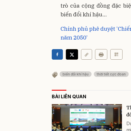
trò của cộng đồng đặc biệ
biến đổi khí hậu…
Chính phủ phê duyệt 'Chiến
năm 2050'
biến đổi khí hậu
thời tiết cực đoan
BÀI LIÊN QUAN
T
đ
D
m