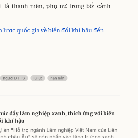
t là thanh niên, phụ nữ trong bối cảnh
 lược quốc gia về biến đổi khí hậu đến
người DTTS
lũ lụt
hạn hán
húc đẩy lâm nghiệp xanh, thích ứng với biến
ổi khí hậu
ự án "Hỗ trợ ngành Lâm nghiệp Việt Nam của Liên
inh châu Âu" sẽ góp phần vào tăng trưởng xanh,