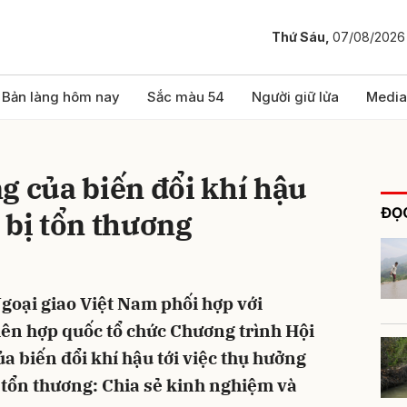
Thứ Sáu,
07/08/2026
bình luận
Bản làng hôm nay
Sắc màu 54
Người giữ lửa
Media
g của biến đổi khí hậu
ĐỌC
 bị tổn thương
Ngoại giao Việt Nam phối hợp với
Hủy
G
iên hợp quốc tổ chức Chương trình Hội
ủa biến đổi khí hậu tới việc thụ hưởng
tổn thương: Chia sẻ kinh nghiệm và