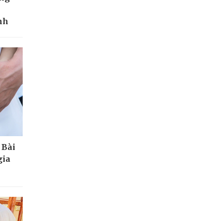
nh
 Bài
gia