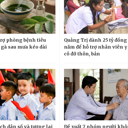
 trợ phòng bệnh tiêu
Quảng Trị dành 25 tỷ đồng
 gà sau mưa kéo dài
năm để hỗ trợ nhân viên y 
cô đỡ thôn, bản
ch dân số và tương lai
Đề xuất 7 nhóm người kh