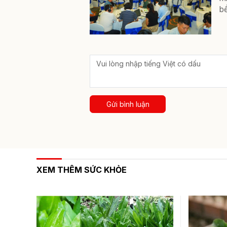
bề
Gửi bình luận
XEM THÊM SỨC KHỎE