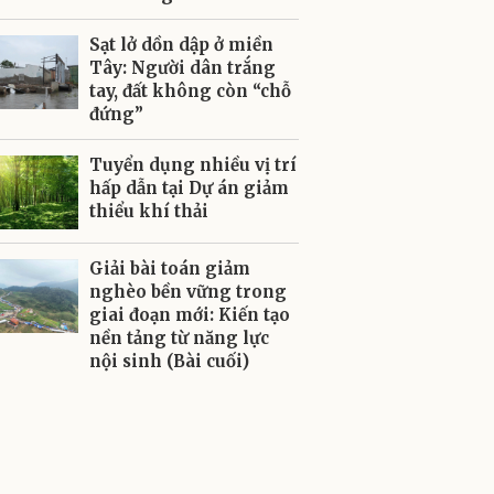
Sạt lở dồn dập ở miền
Tây: Người dân trắng
tay, đất không còn “chỗ
đứng”
Tuyển dụng nhiều vị trí
hấp dẫn tại Dự án giảm
thiểu khí thải
Giải bài toán giảm
nghèo bền vững trong
giai đoạn mới: Kiến tạo
nền tảng từ năng lực
nội sinh (Bài cuối)