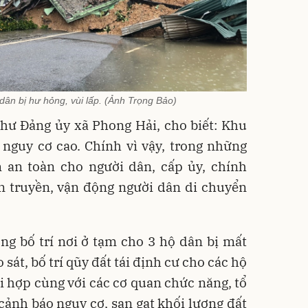
dân bị hư hỏng, vùi lấp. (Ảnh Trọng Bảo)
hư Đảng ủy xã Phong Hải, cho biết: Khu
 nguy cơ cao. Chính vì vậy, trong những
 an toàn cho người dân, cấp ủy, chính
n truyền, vận động người dân di chuyển
ng bố trí nơi ở tạm cho 3 hộ dân bị mất
sát, bố trí qũy đất tái định cư cho các hộ
i hợp cùng với các cơ quan chức năng, tổ
cảnh báo nguy cơ, san gạt khối lượng đất