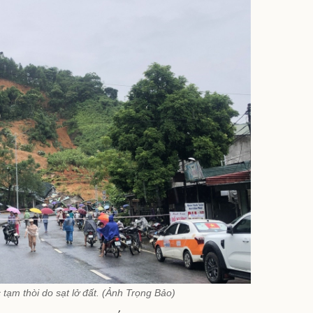
 tạm thòi do sạt lở đất. (Ảnh Trọng Bảo)