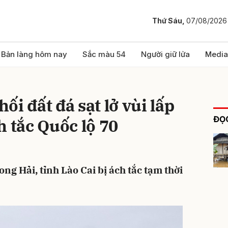
Thứ Sáu,
07/08/2026
bình luận
Bản làng hôm nay
Sắc màu 54
Người giữ lửa
Media
i đất đá sạt lở vùi lấp
ĐỌC
h tắc Quốc lộ 70
ng Hải, tỉnh Lào Cai bị ách tắc tạm thời
Hủy
G