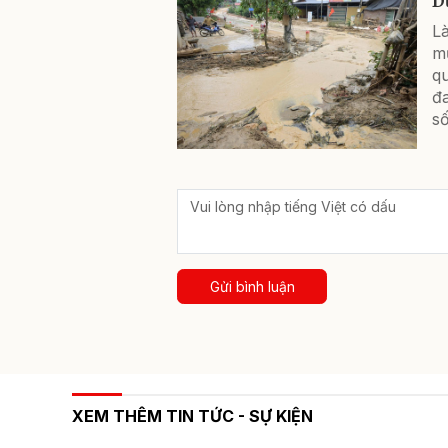
D
Là
mư
q
đ
s
Gửi bình luận
XEM THÊM TIN TỨC - SỰ KIỆN