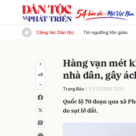
Gửi 
Công tác Dân tộc
Tín ngưỡng tôn giáo
Hàng vạn mét khố
nhà dân, gây ác
Trọng Bảo
07/10/2025 12:05
Quốc lộ 70 đoạn qua xã Pho
do sạt lở đất.