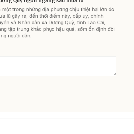
ương Quỳ ngổn ngang sau mưa lũ
 một trong những địa phương chịu thiệt hại lớn do
a lũ gây ra, đến thời điểm này, cấp ủy, chính
uyền và Nhân dân xã Dương Quỳ, tỉnh Lào Cai,
ang tập trung khắc phục hậu quả, sớm ổn định đời
ống người dân.