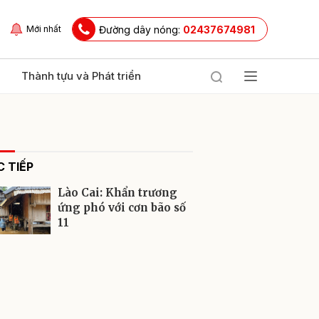
Đường dây nóng:
02437674981
Mới nhất
Thành tựu và Phát triển
 TIẾP
Lào Cai: Khẩn trương
ứng phó với cơn bão số
11
ửi