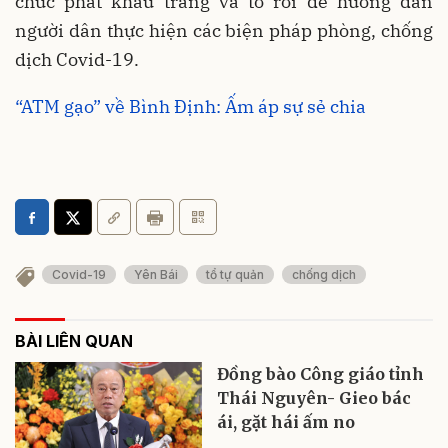
chức phát khẩu trang và tờ rơi để hướng dẫn
người dân thực hiện các biện pháp phòng, chống
dịch Covid-19.
“ATM gạo” về Bình Định: Ấm áp sự sẻ chia
Covid-19
Yên Bái
tổ tự quản
chống dịch
BÀI LIÊN QUAN
Đồng bào Công giáo tỉnh
Thái Nguyên- Gieo bác
ái, gặt hái ấm no