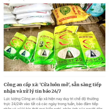
Công an cấp xã: 'Cửa luôn mở', sẵn sàng tiếp
nhận và xử lý tin báo 24/7
Lực lượng Công an cấp xã hiện nay duy trì chế độ thường
trực 24/24h vào tất cả các ngày trong tuần, bảo đảm tiếp
nhận và xử lý kịp thời mọi kiến nghị, phản ánh của người dân.