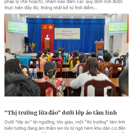
pháp lý (Kế hoạch), nhằm bảo đảm các quy định mới được
thực hiện đầy đủ, thống nhất kể từ thời điểm...
“Thị trường lừa đảo” dưới lớp áo tâm linh
Dưới “lớp áo” tín ngưỡng, tôn giáo, một "thị trường" tâm linh
biến tướng đang âm thầm len lỏi từ ngõ hẻm khu dân cư đến