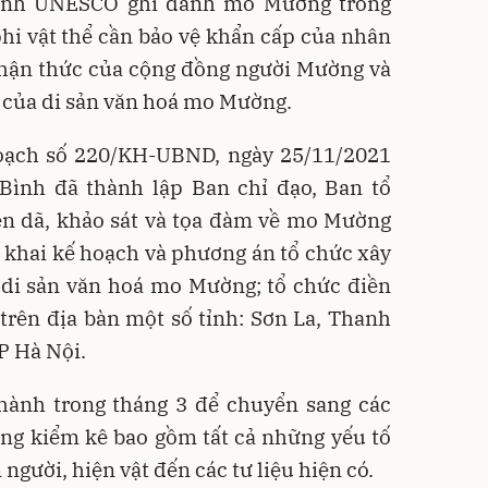
rình UNESCO ghi danh mo Mường trong
hi vật thể cần bảo vệ khẩn cấp của nhân
nhận thức của cộng đồng người Mường và
ị của di sản văn hoá mo Mường.
oạch số 220/KH-UBND, ngày 25/11/2021
Bình đã thành lập Ban chỉ đạo, Ban tổ
iền dã, khảo sát và tọa đàm về mo Mường
ển khai kế hoạch và phương án tổ chức xây
 di sản văn hoá mo Mường; tổ chức điền
trên địa bàn một số tỉnh: Sơn La, Thanh
P Hà Nội.
hành trong tháng 3 để chuyển sang các
ung kiểm kê bao gồm tất cả những yếu tố
 người, hiện vật đến các tư liệu hiện có.