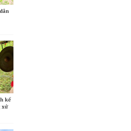
 dân
nh kế
 xứ