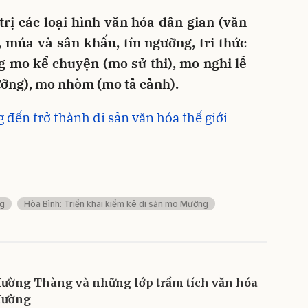
rị các loại hình văn hóa dân gian (văn
 múa và sân khấu, tín ngưỡng, tri thức
g mo kể chuyện (mo sử thi), mo nghi lễ
gưỡng), mo nhòm (mo tả cảnh).
ến trở thành di sản văn hóa thế giới
ng
Hòa Bình: Triển khai kiểm kê di sản mo Mường
ường Thàng và những lớp trầm tích văn hóa
ường