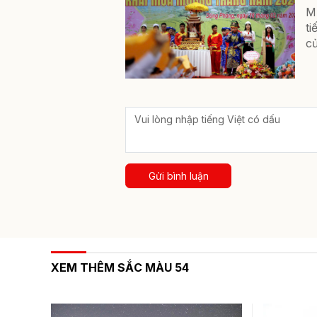
M
ti
c
Gửi bình luận
XEM THÊM SẮC MÀU 54