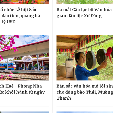
tổ chức Lễ hội Sầu
Ra mắt Câu lạc bộ Văn hóa
 đầu tiên, quảng bá
gian dân tộc Xơ Đăng
 tỷ USD
ịch Huế - Phong Nha
Bản sắc văn hóa mở lối si
ức khởi hành từ ngày
cho đồng bào Thái, Mường
Thanh