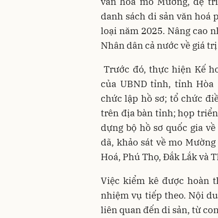
văn hoá mo Mường, đệ t
danh sách di sản văn hoá p
loại năm 2025. Nâng cao 
Nhân dân cả nước về giá tr
Trước đó, thực hiện Kế h
của UBND tỉnh, tỉnh Hòa 
chức lập hồ sơ; tổ chức đ
trên địa bàn tỉnh; họp tri
dựng bộ hồ sơ quốc gia về
dã, khảo sát về mo Mường 
Hoá, Phú Thọ, Đắk Lắk và T
Việc kiểm kê được hoàn t
nhiệm vụ tiếp theo. Nội d
liên quan đến di sản, từ con