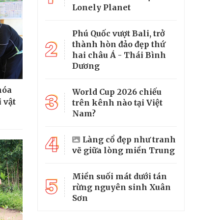
Lonely Planet
Phú Quốc vượt Bali, trở
2
thành hòn đảo đẹp thứ
hai châu Á - Thái Bình
Dương
hóa
World Cup 2026 chiếu
3
 vật
trên kênh nào tại Việt
Nam?
4
Làng cổ đẹp như tranh
vẽ giữa lòng miền Trung
Miền suối mát dưới tán
5
rừng nguyên sinh Xuân
Sơn