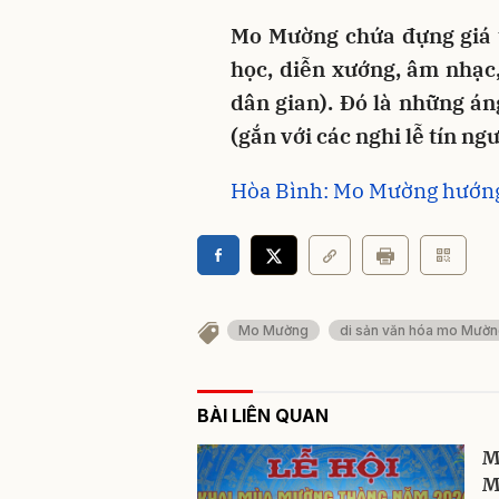
Mo Mường chứa đựng giá t
học, diễn xướng, âm nhạc,
dân gian). Đó là những án
(gắn với các nghi lễ tín n
Hòa Bình: Mo Mường hướng đ
Mo Mường
di sản văn hóa mo Mườ
BÀI LIÊN QUAN
M
M