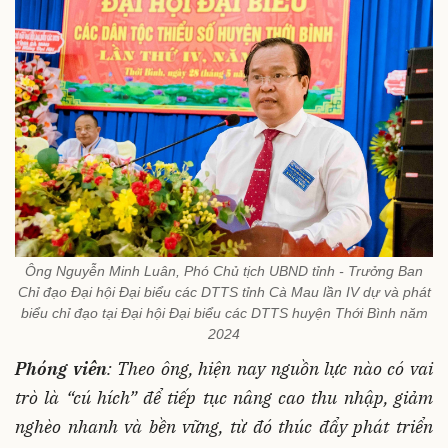
Ông Nguyễn Minh Luân, Phó Chủ tịch UBND tỉnh - Trưởng Ban
Chỉ đạo Đại hội Đại biểu các DTTS tỉnh Cà Mau lần IV dự và phát
biểu chỉ đạo tại Đại hội Đại biểu các DTTS huyện Thới Bình năm
2024
Phóng viên
: Theo ông, hiện nay nguồn lực nào có vai
trò là “cú hích” để tiếp tục nâng cao thu nhập, giảm
nghèo nhanh và bền vững, từ đó thúc đẩy phát triển