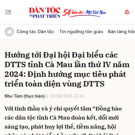
Gửi bình luận
Công tác Dân tộc
Tín ngưỡng tôn giáo
Bản làng hô
Hướng tới Đại hội Đại biểu các
DTTS tỉnh Cà Mau lần thứ IV năm
2024: Định hướng mục tiêu phát
triển toàn diện vùng DTTS
Hủy
Gửi
Như Tâm (thực hiện)
13/08/2024 23:16
Với tinh thần và ý chí quyết tâm “Đồng bào
các dân tộc tỉnh Cà Mau đoàn kết, đổi mới
sáng tạo, phát huy lợi thế, tiềm năng, hội