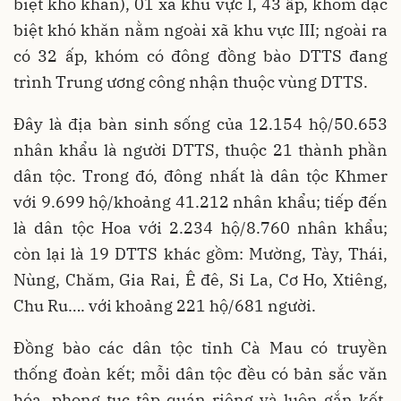
biệt khó khăn), 01 xã khu vực I, 43 ấp, khóm đặc
biệt khó khăn nằm ngoài xã khu vực III; ngoài ra
có 32 ấp, khóm có đông đồng bào DTTS đang
trình Trung ương công nhận thuộc vùng DTTS.
Đây là địa bàn sinh sống của 12.154 hộ/50.653
nhân khẩu là người DTTS, thuộc 21 thành phần
dân tộc. Trong đó, đông nhất là dân tộc Khmer
với 9.699 hộ/khoảng 41.212 nhân khẩu; tiếp đến
là dân tộc Hoa với 2.234 hộ/8.760 nhân khẩu;
còn lại là 19 DTTS khác gồm: Mường, Tày, Thái,
Nùng, Chăm, Gia Rai, Ê đê, Si La, Cơ Ho, Xtiêng,
Chu Ru…. với khoảng 221 hộ/681 người.
Đồng bào các dân tộc tỉnh Cà Mau có truyền
thống đoàn kết; mỗi dân tộc đều có bản sắc văn
hóa, phong tục tập quán riêng và luôn gắn kết,