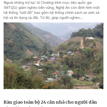
Ngoài những trợ lực từ Chương trình mục tiêu quốc gia
(MTQG) giảm nghèo bền vững, Nghệ An còn định hình một
hệ thống “lưới đỡ” bao gồm hệ thống chính sách an sinh xã
hội và tín dụng ưu đãi. Từ đó, giúp người nghèo...
Bàn giao toàn bộ 24 căn nhà cho người dân