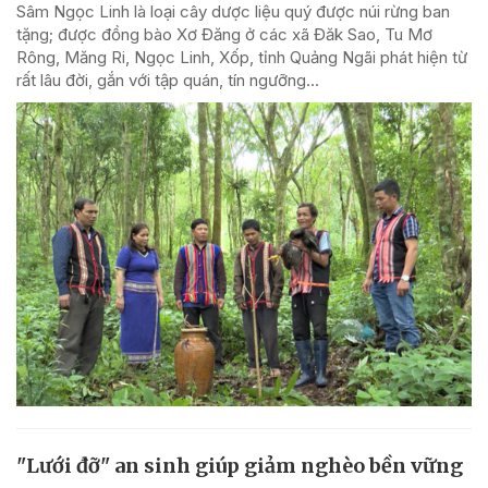
Sâm Ngọc Linh là loại cây dược liệu quý được núi rừng ban
tặng; được đồng bào Xơ Đăng ở các xã Đăk Sao, Tu Mơ
Rông, Măng Ri, Ngọc Linh, Xốp, tỉnh Quảng Ngãi phát hiện từ
rất lâu đời, gắn với tập quán, tín ngưỡng...
"Lưới đỡ" an sinh giúp giảm nghèo bền vững