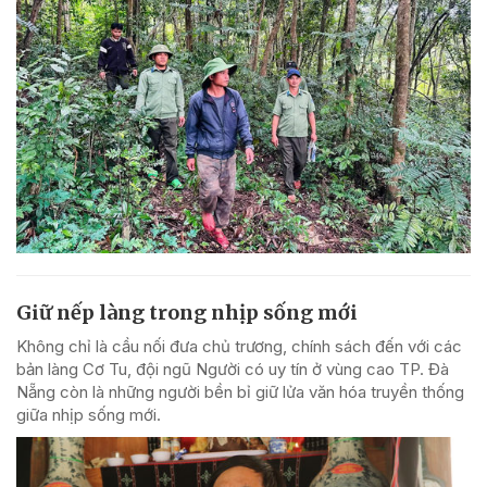
Giữ nếp làng trong nhịp sống mới
Không chỉ là cầu nối đưa chủ trương, chính sách đến với các
bản làng Cơ Tu, đội ngũ Người có uy tín ở vùng cao TP. Đà
Nẵng còn là những người bền bỉ giữ lửa văn hóa truyền thống
giữa nhịp sống mới.