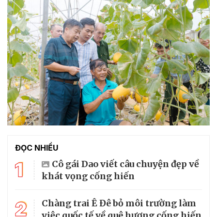
ĐỌC NHIỀU
1
Cô gái Dao viết câu chuyện đẹp về
khát vọng cống hiến
2
Chàng trai Ê Đê bỏ môi trường làm
việc quốc tế về quê hương cống hiến