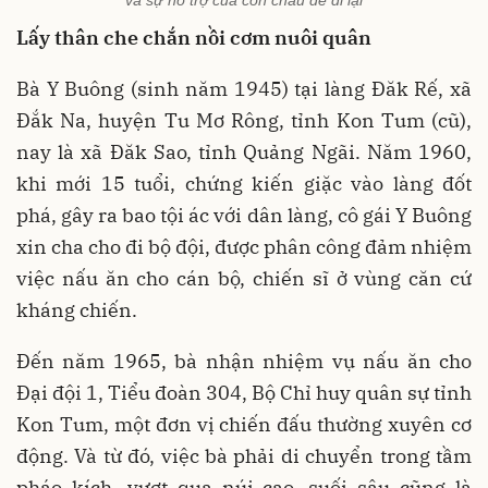
và sự hỗ trợ của con cháu để đi lại
Lấy thân che chắn nồi cơm nuôi quân
Bà Y Buông (sinh năm 1945) tại làng Đăk Rế, xã
Đắk Na, huyện Tu Mơ Rông, tỉnh Kon Tum (cũ),
nay là xã Đăk Sao, tỉnh Quảng Ngãi. Năm 1960,
khi mới 15 tuổi, chứng kiến giặc vào làng đốt
phá, gây ra bao tội ác với dân làng, cô gái Y Buông
xin cha cho đi bộ đội, được phân công đảm nhiệm
việc nấu ăn cho cán bộ, chiến sĩ ở vùng căn cứ
kháng chiến.
Đến năm 1965, bà nhận nhiệm vụ nấu ăn cho
Đại đội 1, Tiểu đoàn 304, Bộ Chỉ huy quân sự tỉnh
Kon Tum, một đơn vị chiến đấu thường xuyên cơ
động. Và từ đó, việc bà phải di chuyển trong tầm
pháo kích, vượt qua núi cao, suối sâu cũng là