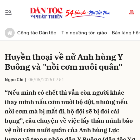
Gửi bình luận
Công tác Dân tộc
Tín ngưỡng tôn giáo
Bản làng hô
Huyền thoại về nữ Anh hùng Y
Buông và "nồi cơm nuôi quân”
Ngọc Chí
06/05/2026 07:51
“Nếu mình có chết thì vẫn còn người khác
Hủy
Gửi
thay mình nấu cơm nuôi bộ đội, nhưng nếu
nồi cơm mà bị mất đi, bộ đội sẽ bị đói cái
bụng”, câu chuyện về việc lấy thân mình bảo
vệ nồi cơm nuôi quân của Anh hùng Lực
lượng vũ trang nhân dân Y Buông (dân tộc Xơ