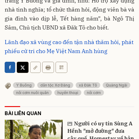
trang Y Buông và gia đình, như: Hỗ trợ xây dựng
nhà tình nghĩa; tổ chức thăm hỏi, động viên bà và
gia đình vào dịp lễ, Tết hàng năm”, bà Ngô Thị
Sâm, Chủ tịch UBND xã Đăk Tô cho biết.
Lãnh đạo xã vùng cao đến tận nhà thăm hỏi, phát
phiếu cử tri cho Mẹ Việt Nam Anh hùng
Y Buông
dân tộc Xơ Đăng
xã Đăk Tô
Quảng Ngãi
nồi cơm nuôi quân
huyền thoại
nồi cơm
BÀI LIÊN QUAN
Người có uy tín Sùng A
Hềnh "mở đường" đưa
cây quế, Homestay về bản