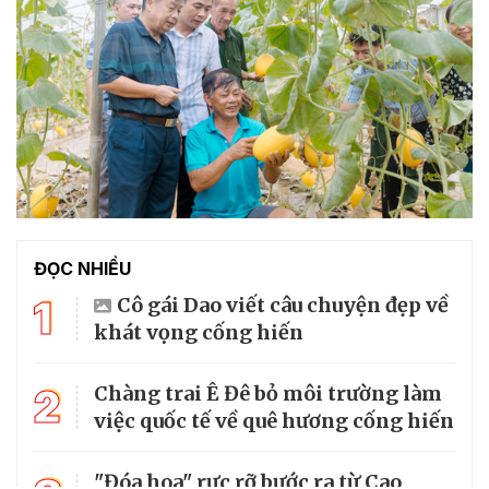
ĐỌC NHIỀU
1
Cô gái Dao viết câu chuyện đẹp về
khát vọng cống hiến
2
Chàng trai Ê Đê bỏ môi trường làm
việc quốc tế về quê hương cống hiến
"Đóa hoa" rực rỡ bước ra từ Cao