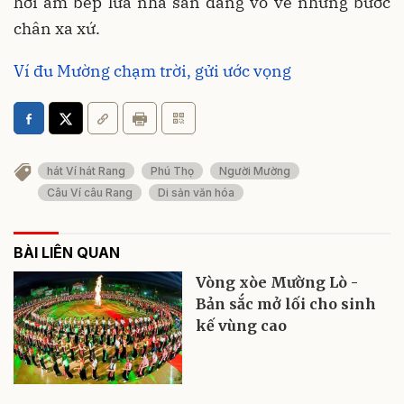
hơi ấm bếp lửa nhà sàn đang vỗ về những bước
chân xa xứ.
Ví đu Mường chạm trời, gửi ước vọng
hát Ví hát Rang
Phú Thọ
Người Mường
Câu Ví câu Rang
Di sản văn hóa
BÀI LIÊN QUAN
Vòng xòe Mường Lò -
Bản sắc mở lối cho sinh
kế vùng cao