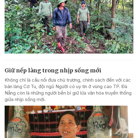
Giữ nếp làng trong nhịp sống mới
Không chỉ là cầu nối đưa chủ trương, chính sách đến với các
bản làng Cơ Tu, đội ngũ Người có uy tín ở vùng cao TP. Đà
Nẵng còn là những người bền bỉ giữ lửa văn hóa truyền thống
giữa nhịp sống mới.