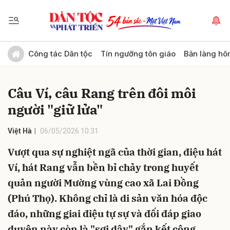
Gửi bình luận
Công tác Dân tộc
Tín ngưỡng tôn giáo
Bản làng hô
Câu Ví, câu Rang trên đôi môi
người "giữ lửa"
Việt Hà
06/05/2026 10:31
Vượt qua sự nghiệt ngã của thời gian, điệu hát
Hủy
Gửi
Ví, hát Rang vẫn bền bỉ chảy trong huyết
quản người Mường vùng cao xã Lai Đồng
(Phú Thọ). Không chỉ là di sản văn hóa độc
đáo, những giai điệu tự sự và đối đáp giao
duyên này còn là "sợi dây" gắn kết cộng