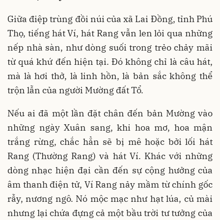
Giữa điệp trùng đồi núi của xã Lai Đồng, tỉnh Phú
Thọ, tiếng hát Ví, hát Rang vẫn len lỏi qua những
nếp nhà sàn, như dòng suối trong trẻo chảy mãi
từ quá khứ đến hiện tại. Đó không chỉ là câu hát,
mà là hơi thở, là linh hồn, là bản sắc không thể
trộn lẫn của người Mường đất Tổ.
Nếu ai đã một lần đặt chân đến bản Mường vào
những ngày Xuân sang, khi hoa mơ, hoa mận
trắng rừng, chắc hẳn sẽ bị mê hoặc bởi lối hát
Rang (Thường Rang) và hát Ví. Khác với những
dòng nhạc hiện đại cần đến sự cộng hưởng của
âm thanh điện tử, Ví Rang nảy mầm từ chính gốc
rẫy, nương ngô. Nó mộc mạc như hạt lúa, củ mài
nhưng lại chứa đựng cả một bầu trời tư tưởng của