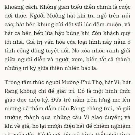
khoảng cách. Không gian biểu diễn chính là cuộc
đời thực. Người Mường hát khi tra ngô trên núi
cao, hát bên khung cửi dệt vải lúc đêm muộn, và
hát cả bên bếp lửa bập bùng khi đón khách quý
tới nhà. Giá trị văn hóa của loại hình này nằm ở
tính cộng đồng tuyệt đối. Nó xóa nhòa ranh giới
giữa người diễn và người xem, biến tất cả thành
những tri kỷ giữa thiên nhiên bao la.
Trong tâm thức người Mường Phú Thọ, hát Ví, hát
Rang không chỉ để giải trí. Đó là một hình thức
giáo dục diệu kỳ. Đứa trẻ nằm trên lưng mẹ lên
nương đã thấm đẫm điệu Rang; chàng trai, cô gái
trưởng thành qua những câu Ví giao duyên; và
khi về già, họ lại mượn điệu hát để chiêm nghiệm
về cuộc đời. Nó là sợi dây vô hình thắt chặt tình