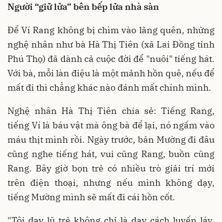
Người “giữ lửa” bên bếp lửa nhà sàn
Để Ví Rang không bị chìm vào lãng quên, những
nghệ nhân như bà Hà Thị Tiên (xã Lai Đồng tỉnh
Phú Thọ) đã dành cả cuộc đời để "nuôi" tiếng hát.
Với bà, mỗi làn điệu là một mảnh hồn quê, nếu để
mất đi thì chẳng khác nào đánh mất chính mình.
Nghệ nhân Hà Thị Tiên chia sẻ: Tiếng Rang,
tiếng Ví là báu vật mà ông bà để lại, nó ngấm vào
máu thịt mình rồi. Ngày trước, bản Mường đi đâu
cũng nghe tiếng hát, vui cũng Rang, buồn cũng
Rang. Bây giờ bọn trẻ có nhiều trò giải trí mới
trên điện thoại, nhưng nếu mình không dạy,
tiếng Mường mình sẽ mất đi cái hồn cốt.
"Tôi dạy lũ trẻ không chỉ là dạy cách luyến láy,