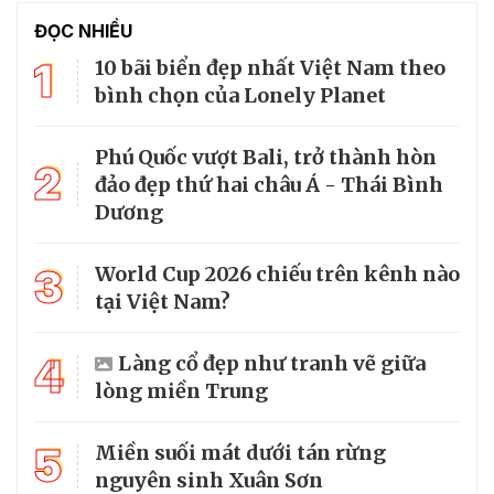
ĐỌC NHIỀU
1
10 bãi biển đẹp nhất Việt Nam theo
bình chọn của Lonely Planet
Phú Quốc vượt Bali, trở thành hòn
2
đảo đẹp thứ hai châu Á - Thái Bình
Dương
3
World Cup 2026 chiếu trên kênh nào
tại Việt Nam?
4
Làng cổ đẹp như tranh vẽ giữa
lòng miền Trung
5
Miền suối mát dưới tán rừng
nguyên sinh Xuân Sơn