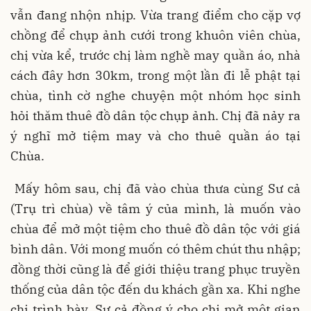
vẫn đang nhộn nhịp. Vừa trang điểm cho cặp vợ
chồng để chụp ảnh cưới trong khuôn viên chùa,
chị vừa kể, trước chị làm nghề may quần áo, nhà
cách đây hơn 30km, trong một lần đi lễ phật tại
chùa, tình cờ nghe chuyện một nhóm học sinh
hỏi thăm thuê đồ dân tộc chụp ảnh. Chị đã nảy ra
ý nghĩ mở tiệm may và cho thuê quần áo tại
Chùa.
Mấy hôm sau, chị đã vào chùa thưa cùng Sư cả
(Trụ trì chùa) về tâm ý của mình, là muốn vào
chùa để mở một tiệm cho thuê đồ dân tộc với giá
bình dân. Với mong muốn có thêm chút thu nhập;
đồng thời cũng là để giới thiệu trang phục truyền
thống của dân tộc đến du khách gần xa. Khi nghe
chị trình bày, Sư cả đồng ý cho chị mở một gian