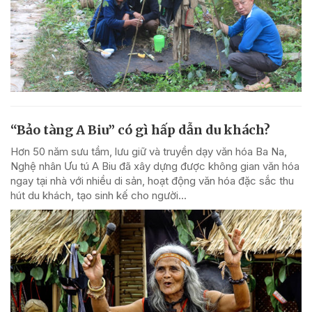
“Bảo tàng A Biu” có gì hấp dẫn du khách?
Hơn 50 năm sưu tầm, lưu giữ và truyền dạy văn hóa Ba Na,
Nghệ nhân Ưu tú A Biu đã xây dựng được không gian văn hóa
ngay tại nhà với nhiều di sản, hoạt động văn hóa đặc sắc thu
hút du khách, tạo sinh kế cho người...