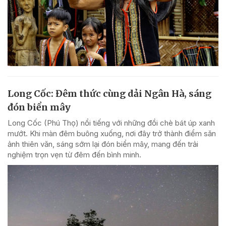
Long Cốc: Đêm thức cùng dải Ngân Hà, sáng
đón biển mây
Long Cốc (Phú Thọ) nổi tiếng với những đồi chè bát úp xanh
mướt. Khi màn đêm buông xuống, nơi đây trở thành điểm săn
ảnh thiên văn, sáng sớm lại đón biển mây, mang đến trải
nghiệm trọn vẹn từ đêm đến bình minh.