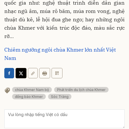
quốc gia như: nghệ thuật trình diễn dân gian
nhạc ngũ âm, múa rô băm, múa rom vong, nghệ
thuật dù kê, lễ hội đua ghe ngo; hay những ngôi
chùa Khmer với kiến trúc độc đáo, màu sắc rực
rỡ...
Chiêm ngưỡng ngôi chùa Khmer lớn nhất Việt
Nam
chùa Khmer Nam bộ
Phát triển du lịch chùa Khmer
đồng bào Khmer
Sóc Trăng