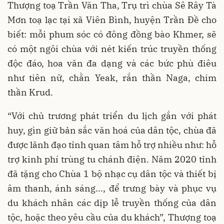
Thượng toạ Trần Văn Tha, Trụ trì chùa Sê Rây Tà
Mơn toạ lạc tại xã Viên Bình, huyện Trần Đề cho
biết: mỗi phum sóc có đông đồng bào Khmer, sẽ
có một ngôi chùa với nét kiến trúc truyền thống
độc đáo, hoa văn đa dạng và các bức phù điêu
như tiên nữ, chằn Yeak, rắn thần Naga, chim
thần Krud.
“Với chủ trương phát triển du lịch gắn với phát
huy, gìn giữ bản sắc văn hoá của dân tộc, chùa đã
được lãnh đạo tỉnh quan tâm hỗ trợ nhiều như: hỗ
trợ kinh phí trùng tu chánh điện. Năm 2020 tỉnh
đã tặng cho Chùa 1 bộ nhạc cụ dân tộc và thiết bị
âm thanh, ánh sáng..., để trưng bày và phục vụ
du khách nhân các dịp lễ truyền thống của dân
tộc, hoặc theo yêu cầu của du khách”, Thượng toạ