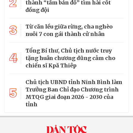
2
thành “tấm bản đồ” tìm hài cốt
đồng đội
3
Từ căn lều giữa rừng, cha nghèo
nuôi 7 con gái thành cử nhân
Tổng Bí thư, Chủ tịch nước truy
4
tặng huân chương dũng cảm cho
chiến sĩ Kpă Thiêp
Chủ tịch UBND tỉnh Ninh Bình làm
5
Trưởng Ban Chỉ đạo Chương trình
MTQG giai đoạn 2026 - 2030 của
tỉnh