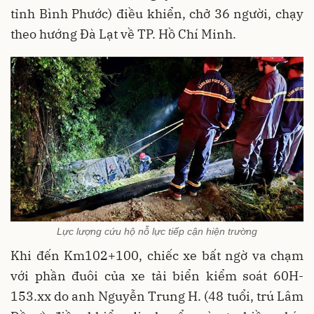
tỉnh Bình Phước) điều khiển, chở 36 người, chạy
theo hướng Đà Lạt về TP. Hồ Chí Minh.
Lực lượng cứu hộ nỗ lực tiếp cận hiện trường
Khi đến Km102+100, chiếc xe bất ngờ va chạm
với phần đuôi của xe tải biển kiểm soát 60H-
153.xx do anh Nguyễn Trung H. (48 tuổi, trú Lâm