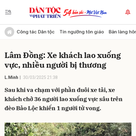
Gửi bình luận
Công tác Dân tộc
Tín ngưỡng tôn giáo
Bản làng hô
Lâm Đồng: Xe khách lao xuống
vực, nhiều người bị thương
L.Minh
30/03/2025 21:38
Sau khi va chạm với phần đuôi xe tải, xe
Hủy
Gửi
khách chở 36 người lao xuống vực sâu trên
đèo Bảo Lộc khiến 1 người tử vong.