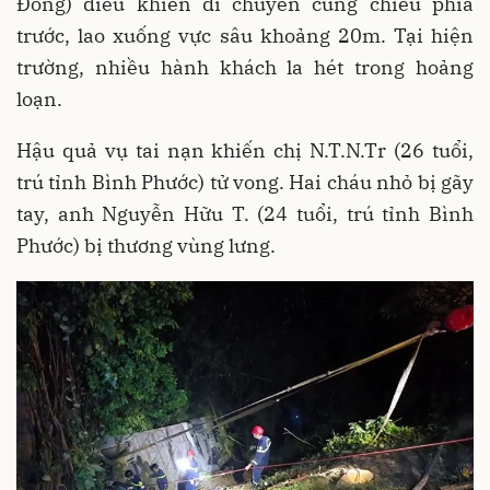
Đồng) điều khiển di chuyển cùng chiều phía
trước, lao xuống vực sâu khoảng 20m. Tại hiện
trường, nhiều hành khách la hét trong hoảng
loạn.
Hậu quả vụ tai nạn khiến chị N.T.N.Tr (26 tuổi,
trú tỉnh Bình Phước) tử vong. Hai cháu nhỏ bị gãy
tay, anh Nguyễn Hữu T. (24 tuổi, trú tỉnh Bình
Phước) bị thương vùng lưng.