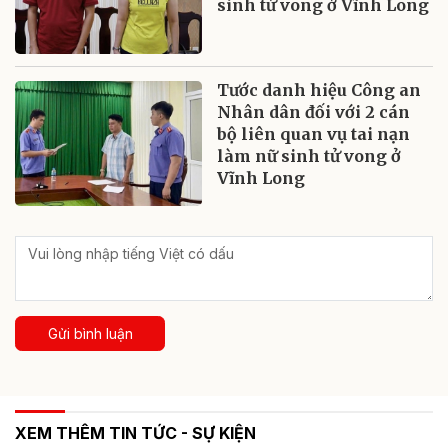
sinh tử vong ở Vĩnh Long
Tước danh hiệu Công an
Nhân dân đối với 2 cán
bộ liên quan vụ tai nạn
làm nữ sinh tử vong ở
Vĩnh Long
Gửi bình luận
XEM THÊM TIN TỨC - SỰ KIỆN