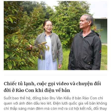
Chiếc tủ lạnh, cuộc gọi video và chuyện đổi
đời ở Rào Con khi điện về bản
Suốt bao thế hệ, đồng bào Bru Vân Kiều ở bản Rào Con chỉ
quen với ánh đèn dầu leo lét. Điện lưới quốc gia về bản không
chỉ thắp sáng màn đêm mà còn mở ra cơ hội kết nối, đổi thay