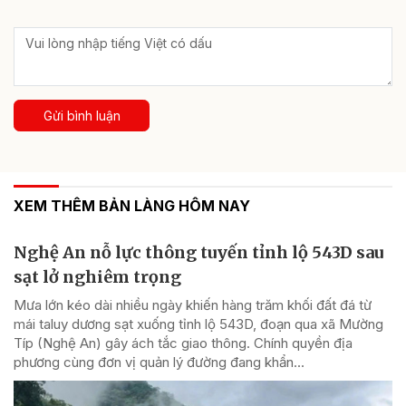
Gửi bình luận
XEM THÊM BẢN LÀNG HÔM NAY
Nghệ An nỗ lực thông tuyến tỉnh lộ 543D sau
sạt lở nghiêm trọng
Mưa lớn kéo dài nhiều ngày khiến hàng trăm khối đất đá từ
mái taluy dương sạt xuống tỉnh lộ 543D, đoạn qua xã Mường
Típ (Nghệ An) gây ách tắc giao thông. Chính quyền địa
phương cùng đơn vị quản lý đường đang khẩn...