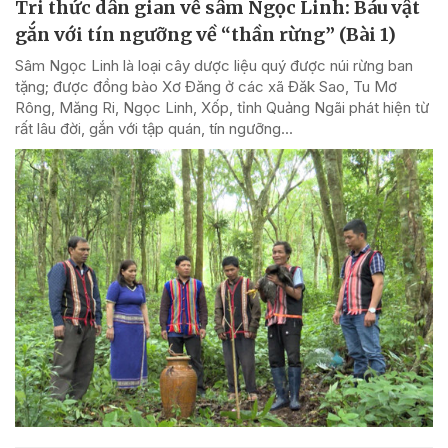
Tri thức dân gian về sâm Ngọc Linh: Báu vật
gắn với tín ngưỡng về “thần rừng” (Bài 1)
Sâm Ngọc Linh là loại cây dược liệu quý được núi rừng ban
tặng; được đồng bào Xơ Đăng ở các xã Đăk Sao, Tu Mơ
Rông, Măng Ri, Ngọc Linh, Xốp, tỉnh Quảng Ngãi phát hiện từ
rất lâu đời, gắn với tập quán, tín ngưỡng...