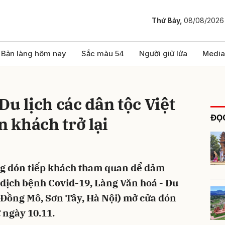
Thứ Bảy,
08/08/2026
bình luận
Bản làng hôm nay
Sắc màu 54
Người giữ lửa
Media
Du lịch các dân tộc Việt
ĐỌC
 khách trở lại
ng đón tiếp khách tham quan để đảm
Hủy
G
dịch bệnh Covid-19, Làng Văn hoá - Du
 (Đồng Mô, Sơn Tây, Hà Nội) mở cửa đón
 ngày 10.11.