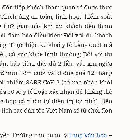
ại đón tiếp khách tham quan sẽ được thực
 Thích ứng an toàn, linh hoạt, kiểm soát
g thời gian này khi du khách đến tham
ải đảm bảo điều kiện: Đối với du khách
ng: Thực hiện kê khai y tế bằng quét mã
ệt, có sức khỏe bình thường; Đối với du
ảm bảo tiêm đầy đủ 2 liều vắc xin ngừa
từ mũi tiêm cuối và không quá 12 tháng
 bị nhiễm SARS-CoV-2 (có xác nhận khỏi
a cơ sở y tế hoặc xác nhận đủ kháng thể
g hợp cá nhân tự điều trị tại nhà). Bên
 lịch các dân tộc Việt Nam sẽ từ chối đón
yền Trưởng ban quản lý
Làng Văn hóa
–