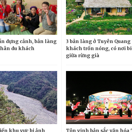
n dựng cảnh, bản làng
3 bản làng ở Tuyên Quang
chân du khách
khách trốn nóng, có nơi bi
giữa rừng già
biến khu vực bị ảnh
Tôn vinh bản sắc văn hóa 