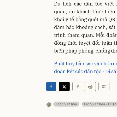
Du lịch các dân tộc Việt
quan, du khách thực hiện 
khai y tế bằng quét mã QR,
đảm bảo khoảng cách, sát
trình tham quan. Mỗi đoà
đồng thời tuyệt đối tuân 
biện pháp phòng, chống dịc
Phát huy bản sắc văn hóa c
đoàn kết các dân tộc - Di s
Làng Văn hóa
Làng Văn hóa - Du lịc