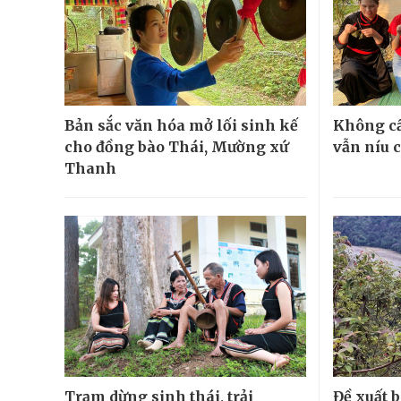
Bản sắc văn hóa mở lối sinh kế
Không cầ
cho đồng bào Thái, Mường xứ
vẫn níu 
Thanh
Trạm dừng sinh thái, trải
Đề xuất 