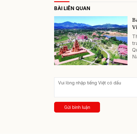
BÀI LIÊN QUAN
B
V
T
tr
Qu
N
Gửi bình luận