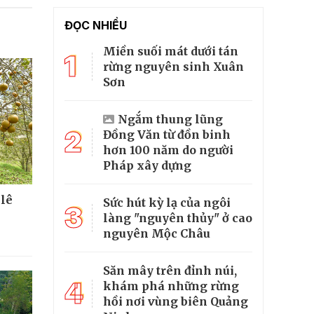
ĐỌC NHIỀU
Miền suối mát dưới tán
1
rừng nguyên sinh Xuân
Sơn
Ngắm thung lũng
2
Đồng Văn từ đồn binh
hơn 100 năm do người
Pháp xây dựng
 lê
Sức hút kỳ lạ của ngôi
3
làng "nguyên thủy" ở cao
nguyên Mộc Châu
Săn mây trên đỉnh núi,
4
khám phá những rừng
hồi nơi vùng biên Quảng