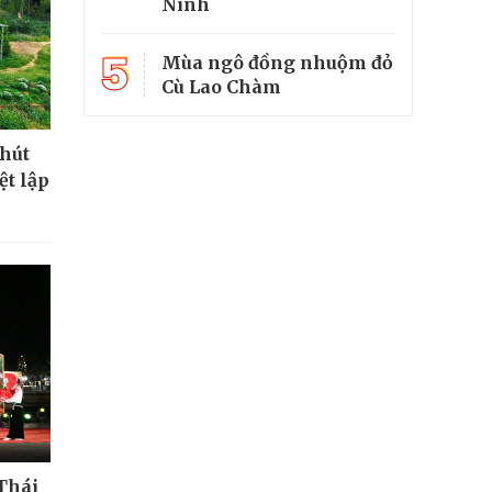
Ninh
5
Mùa ngô đồng nhuộm đỏ
Cù Lao Chàm
 hút
ệt lập
Thái