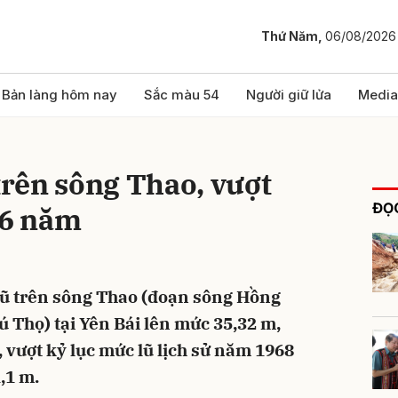
Thứ Năm,
06/08/2026
bình luận
Bản làng hôm nay
Sắc màu 54
Người giữ lửa
Media
 trên sông Thao, vượt
ĐỌC
56 năm
 lũ trên sông Thao (đoạn sông Hồng
Hủy
G
ú Thọ) tại Yên Bái lên mức 35,32 m,
m, vượt kỷ lục mức lũ lịch sử năm 1968
,1 m.