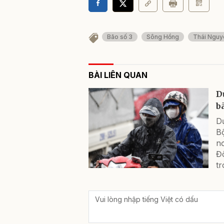
Bão số 3
Sông Hồng
Thái Nguy
BÀI LIÊN QUAN
D
b
Dự
Bộ
nơ
Đ
tr