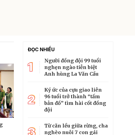
ĐỌC NHIỀU
Người đồng đội 99 tuổi
1
nghẹn ngào tiễn biệt
Anh hùng La Văn Cầu
Ký ức của cựu giao liên
2
96 tuổi trở thành “tấm
bản đồ” tìm hài cốt đồng
đội
g
Từ căn lều giữa rừng, cha
3
nghèo nuôi 7 con gái