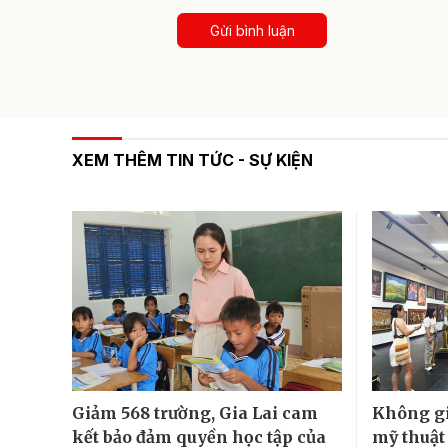
Gửi bình luận
XEM THÊM TIN TỨC - SỰ KIỆN
Giảm 568 trường, Gia Lai cam
Không gi
kết bảo đảm quyền học tập của
mỹ thuật