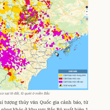
ơ sạt lở đất, lũ quét ở miền Bắc
í tượng thủy văn Quốc gia cảnh báo, từ
c sông khác ở khu vực Bắc Bộ xuất hiện 1