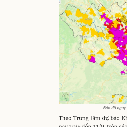
Bản đồ nguy c
Theo Trung tâm dự báo Kh
nay 10/9 đến 11/9, trên cá