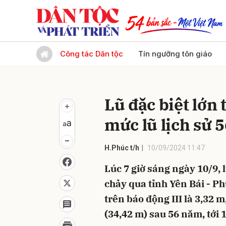
Gửi 
Công tác Dân tộc
Tín ngưỡng tôn giáo
Lũ đặc biệt lớn
mức lũ lịch sử 
H.Phúc t/h
10/09/2024 11:47
Lúc 7 giờ sáng ngày 10/9,
chảy qua tỉnh Yên Bái - Ph
trên báo động III là 3,32 
(34,42 m) sau 56 năm, tới 1