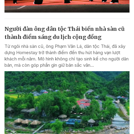
Người đàn ông dân tộc Thái biến nhà sàn cũ
thành điểm sáng du lịch cộng đồng
Từ ngôi nhà sàn cũ, ông Phạm Văn Lá, dân tộc Thái, đã xây
dựng Homestay trở thành điểm đến thu hút hàng vạn lượt
khách mỗi năm. Mô hình không chỉ tạo sinh kế cho người dân
bản, mà còn góp phần gìn giữ bản sắc văn...