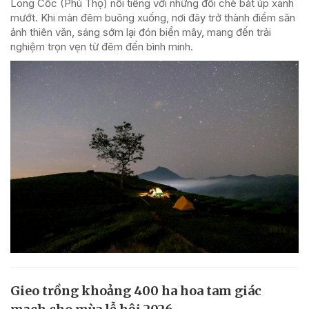
Long Cốc (Phú Thọ) nổi tiếng với những đồi chè bát úp xanh
mướt. Khi màn đêm buông xuống, nơi đây trở thành điểm săn
ảnh thiên văn, sáng sớm lại đón biển mây, mang đến trải
nghiệm trọn vẹn từ đêm đến bình minh.
Gieo trồng khoảng 400 ha hoa tam giác