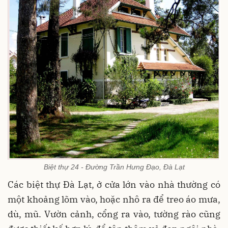
Biệt thự 24 - Đường Trần Hưng Đạo, Đà Lạt
Các biệt thự Đà Lạt, ở cửa lớn vào nhà thường có
một khoảng lõm vào, hoặc nhô ra để treo áo mưa,
dù, mũ. Vườn cảnh, cổng ra vào, tường rào cũng