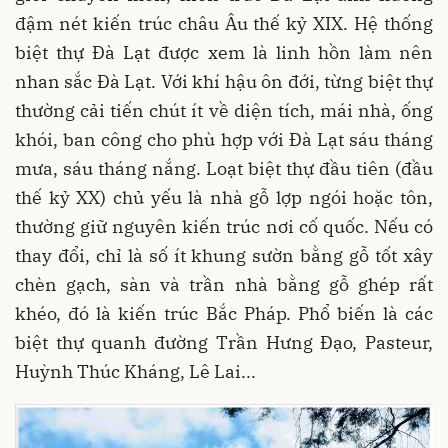
đậm nét kiến trúc châu Âu thế kỷ XIX. Hệ thống
biệt thự Đà Lạt được xem là linh hồn làm nên
nhan sắc Đà Lạt. Với khí hậu ôn đới, từng biệt thự
thường cải tiến chút ít về diện tích, mái nhà, ống
khói, ban công cho phù hợp với Đà Lạt sáu tháng
mưa, sáu tháng nắng. Loạt biệt thự đầu tiên (đầu
thế kỷ XX) chủ yếu là nhà gỗ lợp ngói hoặc tôn,
thường giữ nguyên kiến trúc nơi cố quốc. Nếu có
thay đổi, chỉ là số ít khung sườn bằng gỗ tốt xây
chèn gạch, sàn và trần nhà bằng gỗ ghép rất
khéo, đó là kiến trúc Bắc Pháp. Phổ biến là các
biệt thự quanh đường Trần Hưng Đạo, Pasteur,
Huỳnh Thúc Kháng, Lê Lai...