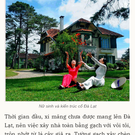
Nữ sinh và kiến trúc cổ Đà Lạt
Thời gian đầu, xi măng chưa được mang lên Đà
Lạt, nên việc xây nhà toàn bằng gạch với vôi tôi,
trộn nhớt từ lá cây giã ra. Tường gạch xây chèn