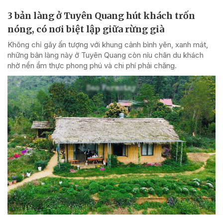
3 bản làng ở Tuyên Quang hút khách trốn
nóng, có nơi biệt lập giữa rừng già
Không chỉ gây ấn tượng với khung cảnh bình yên, xanh mát,
những bản làng này ở Tuyên Quang còn níu chân du khách
nhờ nền ẩm thực phong phú và chi phí phải chăng.