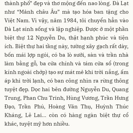
thành phố” đẹp và thơ mộng đến nao lòng. Đà Lạt
như “Mảnh châu Âu” mà tạo hóa ban tặng cho
Việt Nam. Vì vậy, năm 1984, tôi chuyển hẳn vào
Đà Lạt sinh sống và lập nghiệp. Được ở một phần
biệt thự 12 Nguyễn Du, thật hạnh phúc và tiện
ích. Biệt thự hai tầng này, tường xây gạch rất dày,
bốn mái lợp ngói, có ba lò sưởi, sàn và trần nhà
làm bằng gỗ, ba cửa chính và tám cửa sổ (trong
kính ngoài chớp) tạo sự mát mẻ khi trời nắng, ấm
áp khi trời lạnh, có ban công nhìn ra rừng thông
tuyệt đẹp. Dọc hai bên đường Nguyễn Du, Quang
Trung, Phan Chu Trinh, Hùng Vương, Trần Hưng
Đạo, Trần Phú, Hoàng Văn Thụ, Huỳnh Thúc
Kháng, Lê Lai... còn có hàng ngàn biệt thự cổ
khác, tuyệt mỹ hơn nhiều.