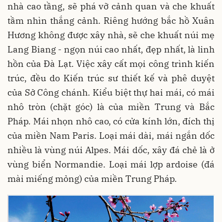
nhà cao tầng, sẽ phá vỡ cảnh quan và che khuất
tầm nhìn thắng cảnh. Riêng hướng bắc hồ Xuân
Hương không được xây nhà, sẽ che khuất núi mẹ
Lang Biang - ngọn núi cao nhất, đẹp nhất, là linh
hồn của Đà Lạt. Việc xây cất mọi công trình kiến
trúc, đều do Kiến trúc sư thiết kế và phê duyệt
của Sở Công chánh. Kiểu biệt thự hai mái, có mái
nhô tròn (chặt góc) là của miền Trung và Bắc
Pháp. Mái nhọn nhô cao, có cửa kính lớn, đích thị
của miền Nam Paris. Loại mái dài, mái ngắn dốc
nhiều là vùng núi Alpes. Mái dốc, xây đá chẻ là ở
vùng biển Normandie. Loại mái lợp ardoise (đá
mài miếng mỏng) của miền Trung Pháp.