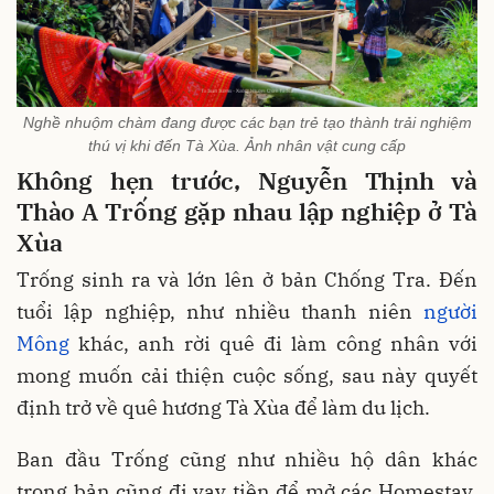
Nghề nhuộm chàm đang được các bạn trẻ tạo thành trải nghiệm
thú vị khi đến Tà Xùa. Ảnh nhân vật cung cấp
Không hẹn trước, Nguyễn Thịnh và
Thào A Trống gặp nhau lập nghiệp ở Tà
Xùa
Trống sinh ra và lớn lên ở bản Chống Tra. Đến
tuổi lập nghiệp, như nhiều thanh niên
người
Mông
khác, anh rời quê đi làm công nhân với
mong muốn cải thiện cuộc sống, sau này quyết
định trở về quê hương Tà Xùa để làm du lịch.
Ban đầu Trống cũng như nhiều hộ dân khác
trong bản cũng đi vay tiền để mở các Homestay,