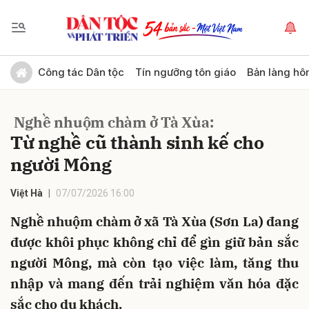
Gửi bình luận
Công tác Dân tộc
Tín ngưỡng tôn giáo
Bản làng hô
Nghề nhuộm chàm ở Tà Xùa:
Từ nghề cũ thành sinh kế cho
người Mông
Việt Hà
07/07/2026 16:00
Hủy
Gửi
Nghề nhuộm chàm ở xã Tà Xùa (Sơn La) đang
được khôi phục không chỉ để gìn giữ bản sắc
người Mông, mà còn tạo việc làm, tăng thu
nhập và mang đến trải nghiệm văn hóa đặc
sắc cho du khách.