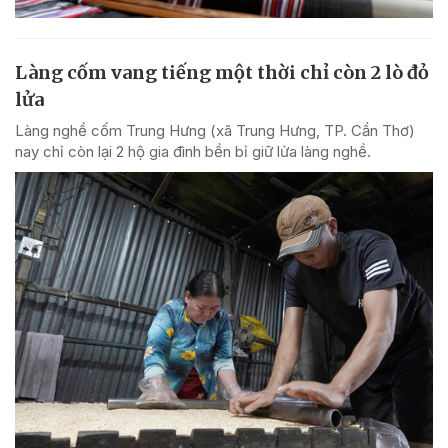
Làng cốm vang tiếng một thời chỉ còn 2 lò đỏ
lửa
Làng nghề cốm Trung Hưng (xã Trung Hưng, TP. Cần Thơ)
nay chỉ còn lại 2 hộ gia đình bền bỉ giữ lửa làng nghề.