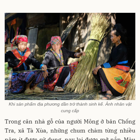
Khi sản phẩm địa phương dần trở thành sinh kế. Ảnh nhân vật
cung cấp
Trong căn nhà gỗ của người Mông ở bản Chống
Tra, xã Tà Xùa, những chum chàm từng nhiều
năm ít được sử dụng, nay lại được mở nắp. Màu