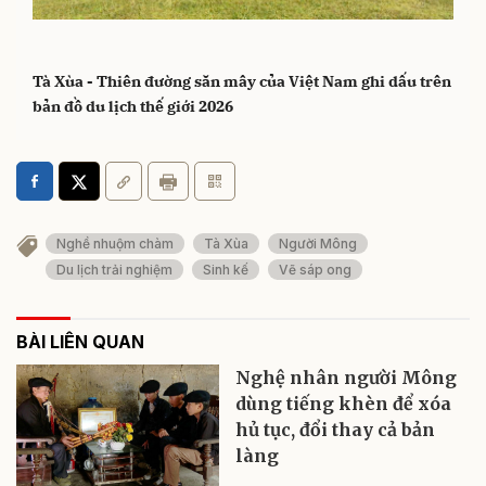
Tà Xùa - Thiên đường săn mây của Việt Nam ghi dấu trên
bản đồ du lịch thế giới 2026
Nghề nhuộm chàm
Tà Xùa
Người Mông
Du lịch trải nghiệm
Sinh kế
Vẽ sáp ong
BÀI LIÊN QUAN
Nghệ nhân người Mông
dùng tiếng khèn để xóa
hủ tục, đổi thay cả bản
làng