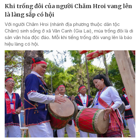
Khi trống đôi của người Chăm Hroi vang lên
là làng sắp có hội
Với người Chăm Hroi (nhánh địa phương thuộc dân tộc
Chăm) sinh sống ở xã Vân Canh (Gia Lai), múa trống đôi là di
sản văn hóa độc đáo. Mỗi khi tiếng trống đôi vang lên là báo
hiệu làng có hội.