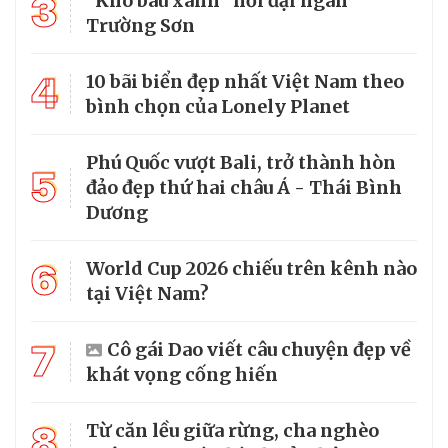
3
“Kho báu xanh” nơi đại ngàn
Trường Sơn
4
10 bãi biển đẹp nhất Việt Nam theo
bình chọn của Lonely Planet
Phú Quốc vượt Bali, trở thành hòn
5
đảo đẹp thứ hai châu Á - Thái Bình
Dương
6
World Cup 2026 chiếu trên kênh nào
tại Việt Nam?
7
Cô gái Dao viết câu chuyện đẹp về
khát vọng cống hiến
8
Từ căn lều giữa rừng, cha nghèo