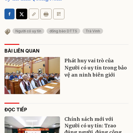
Người có uy tín
đồng bào DTTS
Trà Vinh
BÀI LIÊN QUAN
Phát huy vai trò của
Người có uy tín trong bảo
vệ an ninh biên giới
ĐỌC TIẾP
Chính sách mới với
Người có uy tín: Trao
đúng người, đúng công