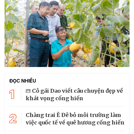
ĐỌC NHIỀU
1
Cô gái Dao viết câu chuyện đẹp về
khát vọng cống hiến
2
Chàng trai Ê Đê bỏ môi trường làm
việc quốc tế về quê hương cống hiến