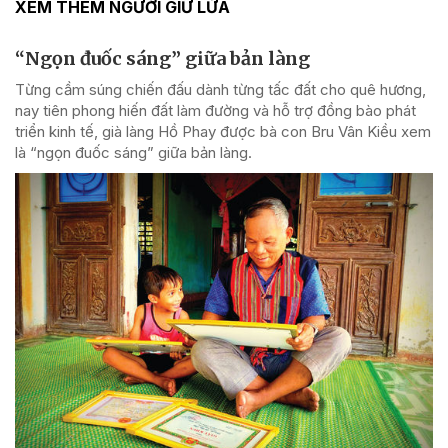
XEM THÊM NGƯỜI GIỮ LỬA
“Ngọn đuốc sáng” giữa bản làng
Từng cầm súng chiến đấu dành từng tấc đất cho quê hương,
nay tiên phong hiến đất làm đường và hỗ trợ đồng bào phát
triển kinh tế, già làng Hồ Phay được bà con Bru Vân Kiều xem
là “ngọn đuốc sáng” giữa bản làng.