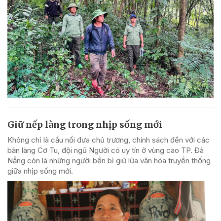
Giữ nếp làng trong nhịp sống mới
Không chỉ là cầu nối đưa chủ trương, chính sách đến với các
bản làng Cơ Tu, đội ngũ Người có uy tín ở vùng cao TP. Đà
Nẵng còn là những người bền bỉ giữ lửa văn hóa truyền thống
giữa nhịp sống mới.