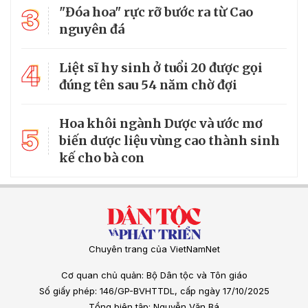
3
"Đóa hoa" rực rỡ bước ra từ Cao
nguyên đá
4
Liệt sĩ hy sinh ở tuổi 20 được gọi
đúng tên sau 54 năm chờ đợi
Hoa khôi ngành Dược và ước mơ
5
biến dược liệu vùng cao thành sinh
kế cho bà con
Chuyên trang của VietNamNet
Cơ quan chủ quản: Bộ Dân tộc và Tôn giáo
Số giấy phép: 146/GP-BVHTTDL, cấp ngày 17/10/2025
Tổng biên tập: Nguyễn Văn Bá