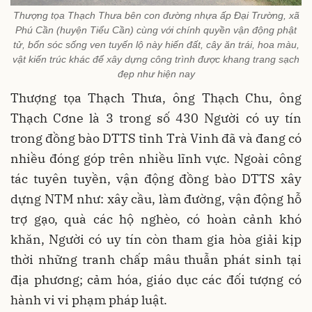
Thượng tọa Thạch Thưa bên con đường nhựa ấp Ðại Trường, xã
Phú Cần (huyện Tiểu Cần) cùng với chính quyền vận động phật
tử, bổn sóc sống ven tuyến lộ này hiến đất, cây ăn trái, hoa màu,
vật kiến trúc khác để xây dựng công trình được khang trang sạch
đẹp như hiện nay
Thượng tọa Thạch Thưa, ông Thạch Chu, ông
Thạch Cơne là 3 trong số 430 Người có uy tín
trong đồng bào DTTS tỉnh Trà Vinh đã và đang có
nhiều đóng góp trên nhiều lĩnh vực. Ngoài công
tác tuyên tuyền, vận động đồng bào DTTS xây
dựng NTM như: xây cầu, làm đường, vận động hỗ
trợ gạo, quà các hộ nghèo, có hoàn cảnh khó
khăn, Người có uy tín còn tham gia hòa giải kịp
thời những tranh chấp mâu thuẫn phát sinh tại
địa phương; cảm hóa, giáo dục các đối tượng có
hành vi vi phạm pháp luật.