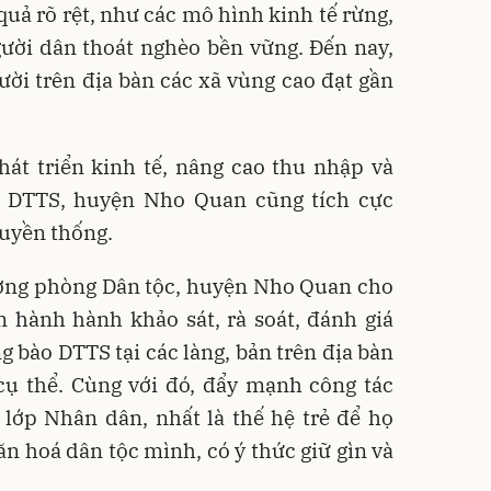
quả rõ rệt, như các mô hình kinh tế rừng,
ười dân thoát nghèo bền vững. Đến nay,
ời trên địa bàn các xã vùng cao đạt gần
át triển kinh tế, nâng cao thu nhập và
 DTTS, huyện Nho Quan cũng tích cực
ruyền thống.
ưởng phòng Dân tộc, huyện Nho Quan cho
n hành hành khảo sát, rà soát, đánh giá
g bào DTTS tại các làng, bản trên địa bàn
cụ thể. Cùng với đó, đẩy mạnh công tác
 lớp Nhân dân, nhất là thế hệ trẻ để họ
ăn hoá dân tộc mình, có ý thức giữ gìn và