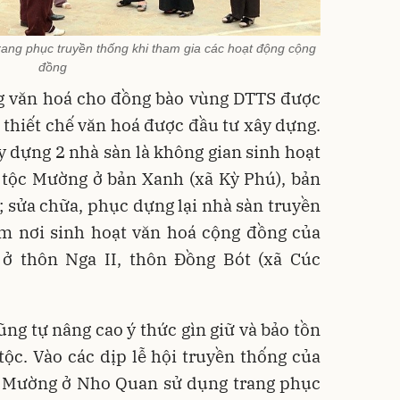
ng phục truyền thống khi tham gia các hoạt động cộng
đồng
ng văn hoá cho đồng bào vùng DTTS được
g thiết chế văn hoá được đầu tư xây dựng.
y dựng 2 nhà sàn là không gian sinh hoạt
 tộc Mường ở bản Xanh (xã Kỳ Phú), bản
 sửa chữa, phục dựng lại nhà sàn truyền
àm nơi sinh hoạt văn hoá cộng đồng của
ở thôn Nga II, thôn Đồng Bót (xã Cúc
ũng tự nâng cao ý thức gìn giữ và bảo tồn
ộc. Vào các dịp lễ hội truyền thống của
c Mường ở Nho Quan sử dụng trang phục