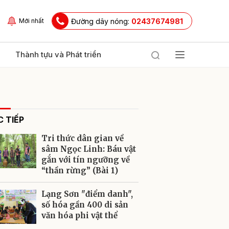
Đường dây nóng:
02437674981
Mới nhất
Thành tựu và Phát triển
 TIẾP
Tri thức dân gian về
sâm Ngọc Linh: Báu vật
gắn với tín ngưỡng về
“thần rừng” (Bài 1)
ửi
Lạng Sơn "điểm danh",
số hóa gần 400 di sản
văn hóa phi vật thể