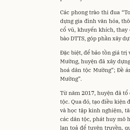
Các phong trào thi đua “T
dựng gia đình văn hóa, th
cổ vũ, khuyến khích, tha
bào DTTS, góp phần xây dựn
Đặc biệt, để bảo tồn giá tr
Mường, huyện đã xây dựng 
hoá dân tộc Mường”; Đề á
Mường”.
Từ năm 2017, huyện đã tổ 
tộc. Qua đó, tạo điều kiện 
và học tập kinh nghiệm, t
các dân tộc, phát huy mô h
lan toả để tuyên truyền, q