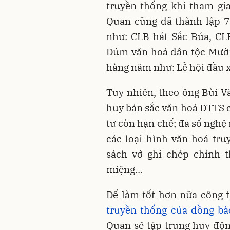
truyền thống khi tham gi
Quan cũng đã thành lập 7
như: CLB hát Sắc Búa, CL
Đúm văn hoá dân tộc Mường
hàng năm như: Lễ hội đầu 
Tuy nhiên, theo ông Bùi Vă
huy bản sắc văn hoá DTTS 
tư còn hạn chế; đa số nghệ 
các loại hình văn hoá tr
sách vở ghi chép chính t
miệng…
Để làm tốt hơn nữa công t
truyền thống của đồng b
Quan sẽ tập trung huy độn