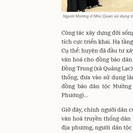
Người Mường ở Nho Quan sử dụng tra
Công tác xây dựng đời số
tích cực triển khai. Hạ tần
Cụ thể: huyện đã đầu tư xâ
văn hoá cho đồng bào dân
Đồng Trung (xã Quảng Lạc);
thống, đưa vào sử dụng l
đồng bào dân tộc Mường 
Phương)…
Giờ đây, chính người dân c
văn hoá truyền thống dân t
địa phương, người dân tộ