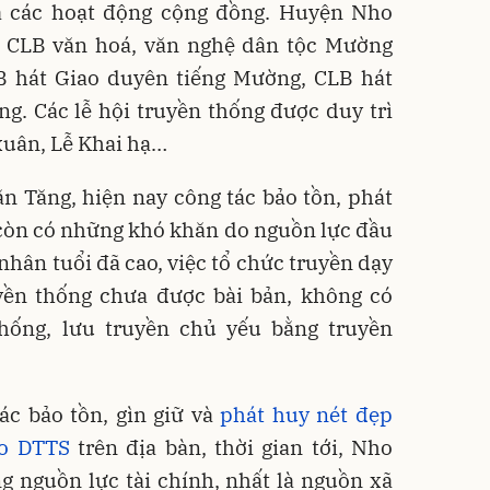
a các hoạt động cộng đồng. Huyện Nho
 CLB văn hoá, văn nghệ dân tộc Mường
B hát Giao duyên tiếng Mường, CLB hát
. Các lễ hội truyền thống được duy trì
xuân, Lễ Khai hạ…
n Tăng, hiện nay công tác bảo tồn, phát
còn có những khó khăn do nguồn lực đầu
nhân tuổi đã cao, việc tổ chức truyền dạy
uyền thống chưa được bài bản, không có
hống, lưu truyền chủ yếu bằng truyền
ác bảo tồn, gìn giữ và
phát huy nét đẹp
ào DTTS
trên địa bàn, thời gian tới, Nho
g nguồn lực tài chính, nhất là nguồn xã