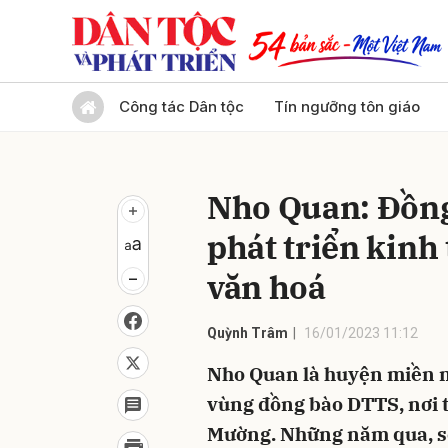
Gửi 
Công tác Dân tộc
Tín ngưỡng tôn giáo
Nho Quan: Đồng
phát triển kinh 
văn hoá
Quỳnh Trâm
16/01/2023 11:12
Nho Quan là huyện miền nú
vùng đồng bào DTTS, nơi t
Mường. Những năm qua, so